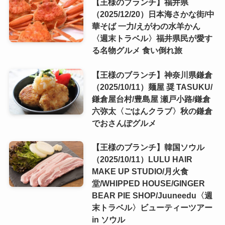
【王様のブランチ】福井県
（2025/12/20）日本海さかな街/中
華そば 一力/えがわの水羊かん
〈週末トラベル〉福井県民が愛す
る名物グルメ 食い倒れ旅
【王様のブランチ】神奈川県鎌倉
（2025/10/11）麺屋 奨 TASUKU/
鎌倉屋台村/豊島屋 瀬戸小路/鎌倉
六弥太〈ごはんクラブ〉秋の鎌倉
でおさんぽグルメ
【王様のブランチ】韓国ソウル
（2025/10/11）LULU HAIR
MAKE UP STUDIO/月火食
堂/WHIPPED HOUSE/GINGER
BEAR PIE SHOP/Juuneedu〈週
末トラベル〉ビューティーツアー
in ソウル