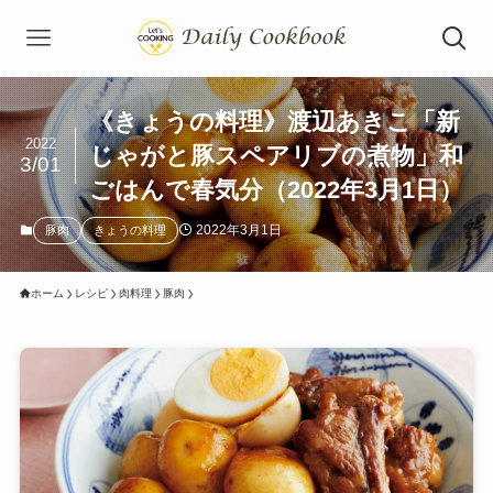
《きょうの料理》渡辺あきこ「新
2022
じゃがと豚スペアリブの煮物」和
3/01
ごはんで春気分（2022年3月1日）
2022年3月1日
豚肉
きょうの料理
ホーム
レシピ
肉料理
豚肉