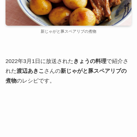
新じゃがと豚スペアリブの煮物
2022年3月1日に放送された
きょうの料理
で紹介さ
れた
渡辺あきこ
さんの
新じゃがと豚スペアリブの
煮物
のレシピです。