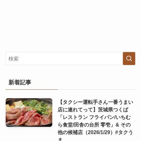
新着記事
【タクシー運転手さん一番うまい
店に連れてって】茨城県つくば
「レストラン フライパン/いちむ
ら食堂/田舎の台所 零壱」& その
他の候補店（2026/1/29）#タクう
ま