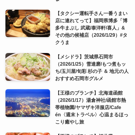
【タクシー運転手さん一番うまい
店に連れてって】福岡県博多「博
多牛まぶし 武蔵/泰洋軒/喜人」&
その他の候補店（2026/1/29）#タ
クうま
【メシドラ】茨城県石岡市
（2026/1/25）雪達磨/もつ煮もッ
ち/玉川屋/旬彩 杉の子 ＆ 地元の人
おすすめ石岡市グルメ
【王様のブランチ】北海道函館
（2026/1/17）湯倉神社/函館市熱
帯植物園/ヤマザキ洋服店/Cafe
én〈週末トラベル〉心温まるほっ
こり癒やし旅