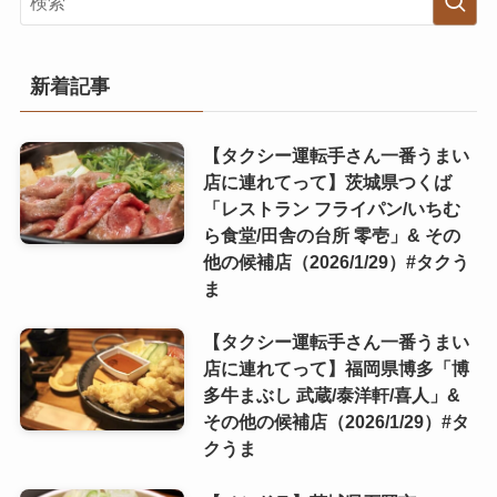
新着記事
【タクシー運転手さん一番うまい
店に連れてって】茨城県つくば
「レストラン フライパン/いちむ
ら食堂/田舎の台所 零壱」& その
他の候補店（2026/1/29）#タクう
ま
【タクシー運転手さん一番うまい
店に連れてって】福岡県博多「博
多牛まぶし 武蔵/泰洋軒/喜人」&
その他の候補店（2026/1/29）#タ
クうま