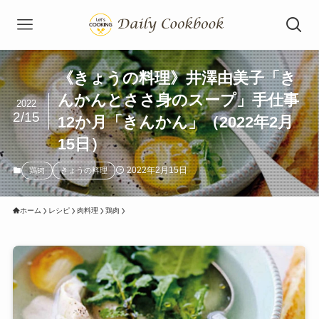
《きょうの料理》井澤由美子「き
んかんとささ身のスープ」手仕事
2022
2/15
12か月「きんかん」（2022年2月
15日）
2022年2月15日
鶏肉
きょうの料理
ホーム
レシピ
肉料理
鶏肉