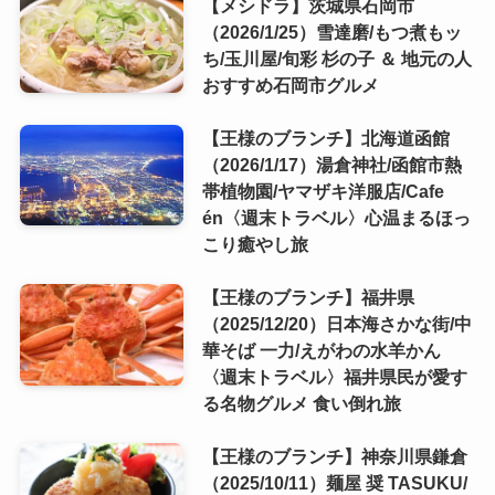
【メシドラ】茨城県石岡市
（2026/1/25）雪達磨/もつ煮もッ
ち/玉川屋/旬彩 杉の子 ＆ 地元の人
おすすめ石岡市グルメ
【王様のブランチ】北海道函館
（2026/1/17）湯倉神社/函館市熱
帯植物園/ヤマザキ洋服店/Cafe
én〈週末トラベル〉心温まるほっ
こり癒やし旅
【王様のブランチ】福井県
（2025/12/20）日本海さかな街/中
華そば 一力/えがわの水羊かん
〈週末トラベル〉福井県民が愛す
る名物グルメ 食い倒れ旅
【王様のブランチ】神奈川県鎌倉
（2025/10/11）麺屋 奨 TASUKU/