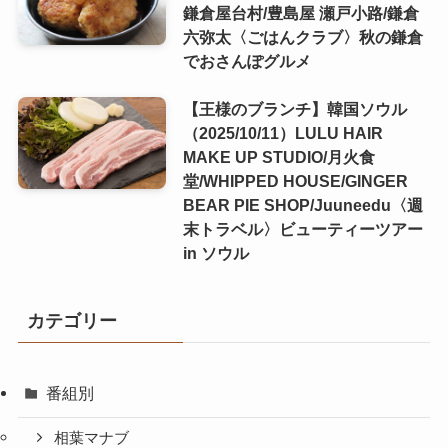
鎌倉屋台村/豊島屋 瀬戸小路/鎌倉
六弥太〈ごはんクラブ〉秋の鎌倉
でおさんぽグルメ
【王様のブランチ】韓国ソウル
（2025/10/11）LULU HAIR
MAKE UP STUDIO/月火食
堂/WHIPPED HOUSE/GINGER
BEAR PIE SHOP/Juuneedu〈週
末トラベル〉ビューティーツアー
in ソウル
カテゴリー
番組別
相葉マナブ