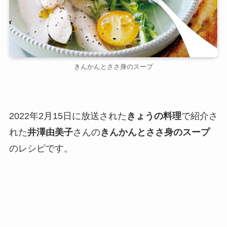
きんかんとささ身のスープ
2022年2月15日に放送された
きょうの料理
で紹介さ
れた
井澤由美子
さんの
きんかんとささ身のスープ
のレシピです。