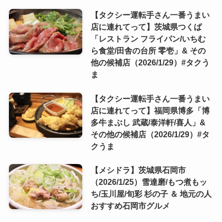
【タクシー運転手さん一番うまい
店に連れてって】茨城県つくば
「レストラン フライパン/いちむ
ら食堂/田舎の台所 零壱」& その
他の候補店（2026/1/29）#タクう
ま
【タクシー運転手さん一番うまい
店に連れてって】福岡県博多「博
多牛まぶし 武蔵/泰洋軒/喜人」&
その他の候補店（2026/1/29）#タ
クうま
【メシドラ】茨城県石岡市
（2026/1/25）雪達磨/もつ煮もッ
ち/玉川屋/旬彩 杉の子 ＆ 地元の人
おすすめ石岡市グルメ