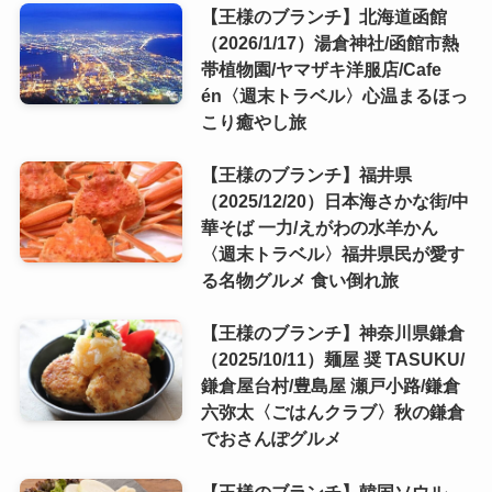
【王様のブランチ】北海道函館
（2026/1/17）湯倉神社/函館市熱
帯植物園/ヤマザキ洋服店/Cafe
én〈週末トラベル〉心温まるほっ
こり癒やし旅
【王様のブランチ】福井県
（2025/12/20）日本海さかな街/中
華そば 一力/えがわの水羊かん
〈週末トラベル〉福井県民が愛す
る名物グルメ 食い倒れ旅
【王様のブランチ】神奈川県鎌倉
（2025/10/11）麺屋 奨 TASUKU/
鎌倉屋台村/豊島屋 瀬戸小路/鎌倉
六弥太〈ごはんクラブ〉秋の鎌倉
でおさんぽグルメ
【王様のブランチ】韓国ソウル