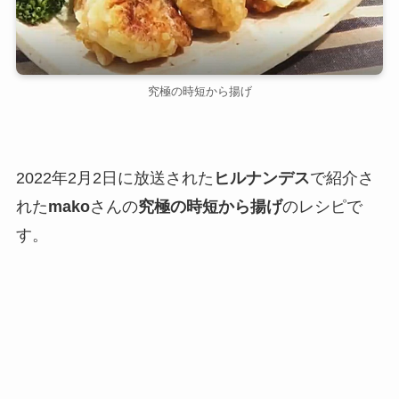
究極の時短から揚げ
2022年2月2日に放送された
ヒルナンデス
で紹介さ
れた
mako
さんの
究極の時短から揚げ
のレシピで
す。