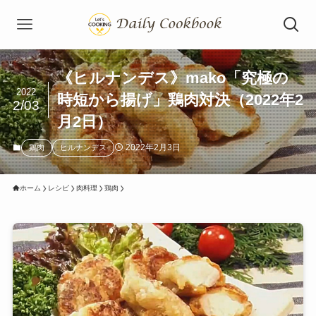
《ヒルナンデス》mako「究極の
2022
時短から揚げ」鶏肉対決（2022年2
2/03
月2日）
2022年2月3日
鶏肉
ヒルナンデス
ホーム
レシピ
肉料理
鶏肉