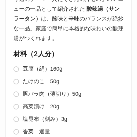
ューの一品として紹介された
酸辣湯（サン
ラータン）
は、酸味と辛味のバランスが絶妙
な一品。家庭で簡単に本格的な味わいの酸辣
湯がつくれます。
材料（2人分）
豆腐（絹）160g
たけのこ 50g
豚バラ肉（薄切り）50g
高菜漬け 20g
塩昆布（刻み）3g
香菜 適量