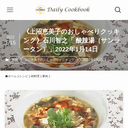
《上沼恵美子のおしゃべりクッキ
2022
ング》石川智之「 酸辣湯（サンラ
1/15
ータン）」2022年1月14日
2022年1月15日
豚肉
上沼恵美子のおしゃべりクッキング
ホーム
レシピ
肉料理
豚肉