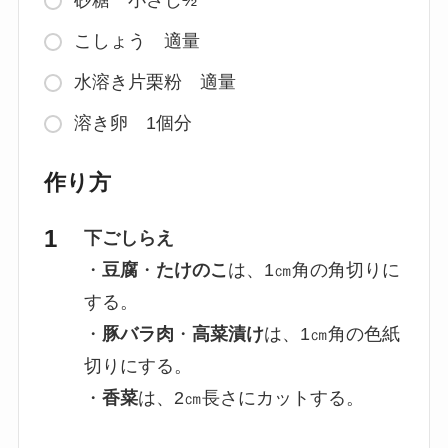
砂糖 小さじ½
こしょう 適量
水溶き片栗粉 適量
溶き卵 1個分
作り方
下ごしらえ
・
豆腐
・
たけのこ
は、1㎝角の角切りに
する。
・
豚バラ肉
・
高菜漬け
は、1㎝角の色紙
切りにする。
・
香菜
は、2㎝長さにカットする。