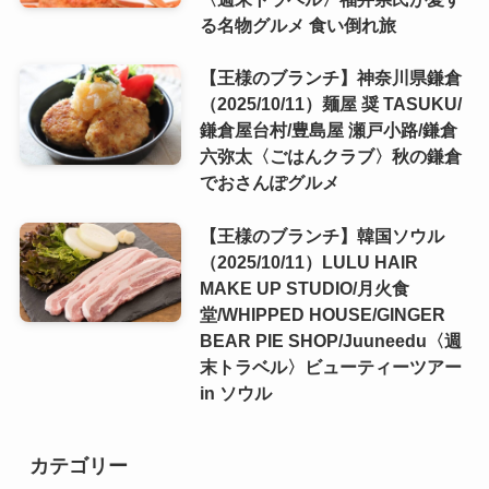
る名物グルメ 食い倒れ旅
【王様のブランチ】神奈川県鎌倉
（2025/10/11）麺屋 奨 TASUKU/
鎌倉屋台村/豊島屋 瀬戸小路/鎌倉
六弥太〈ごはんクラブ〉秋の鎌倉
でおさんぽグルメ
【王様のブランチ】韓国ソウル
（2025/10/11）LULU HAIR
MAKE UP STUDIO/月火食
堂/WHIPPED HOUSE/GINGER
BEAR PIE SHOP/Juuneedu〈週
末トラベル〉ビューティーツアー
in ソウル
カテゴリー