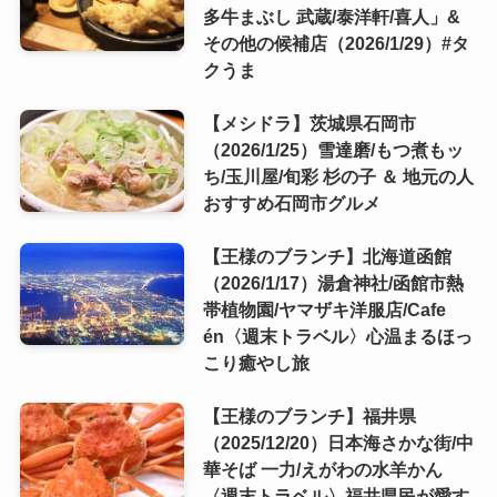
多牛まぶし 武蔵/泰洋軒/喜人」&
その他の候補店（2026/1/29）#タ
クうま
【メシドラ】茨城県石岡市
（2026/1/25）雪達磨/もつ煮もッ
ち/玉川屋/旬彩 杉の子 ＆ 地元の人
おすすめ石岡市グルメ
【王様のブランチ】北海道函館
（2026/1/17）湯倉神社/函館市熱
帯植物園/ヤマザキ洋服店/Cafe
én〈週末トラベル〉心温まるほっ
こり癒やし旅
【王様のブランチ】福井県
（2025/12/20）日本海さかな街/中
華そば 一力/えがわの水羊かん
〈週末トラベル〉福井県民が愛す