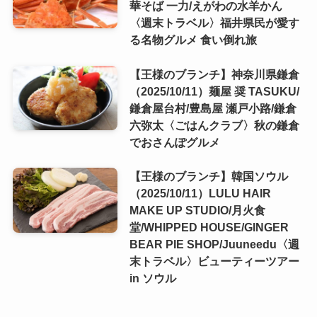
華そば 一力/えがわの水羊かん
〈週末トラベル〉福井県民が愛す
る名物グルメ 食い倒れ旅
【王様のブランチ】神奈川県鎌倉
（2025/10/11）麺屋 奨 TASUKU/
鎌倉屋台村/豊島屋 瀬戸小路/鎌倉
六弥太〈ごはんクラブ〉秋の鎌倉
でおさんぽグルメ
【王様のブランチ】韓国ソウル
（2025/10/11）LULU HAIR
MAKE UP STUDIO/月火食
堂/WHIPPED HOUSE/GINGER
BEAR PIE SHOP/Juuneedu〈週
末トラベル〉ビューティーツアー
in ソウル