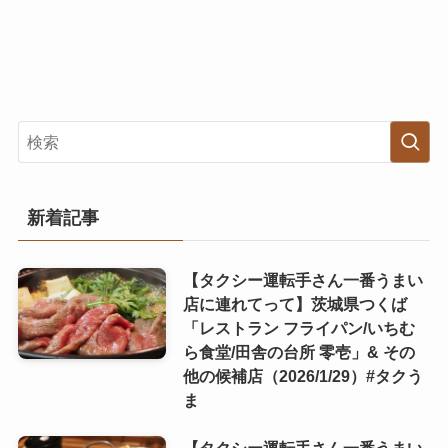
新着記事
【タクシー運転手さん一番うまい
店に連れてって】茨城県つくば
「レストラン フライパン/いちむ
ら食堂/田舎の台所 零壱」& その
他の候補店（2026/1/29）#タクう
ま
【タクシー運転手さん一番うまい