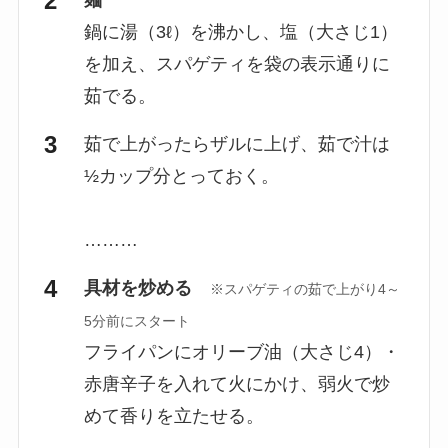
麺
鍋に湯（3ℓ）を沸かし、塩（大さじ1）
を加え、スパゲティを袋の表示通りに
茹でる。
茹で上がったらザルに上げ、茹で汁は
½カップ分とっておく。
………
具材を炒める
※スパゲティの茹で上がり4～
5分前にスタート
フライパンにオリーブ油（大さじ4）・
赤唐辛子を入れて火にかけ、弱火で炒
めて香りを立たせる。