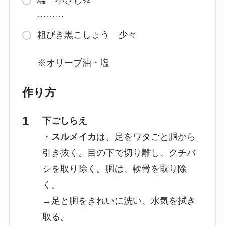
塩 小さじ¾
………
粗びき黒こしょう 少々
※オリーブ油・塩
作り方
下ごしらえ
・
スルメイカ
は、足をワタごと胴から
引き抜く。目の下で切り離し、クチバ
シを取り除く。胴は、軟骨を取り除
く。
→足と胴をきれいに洗い、水気を拭き
取る。