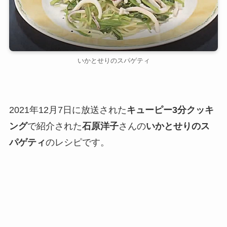
いかとせりのスパゲティ
2021年12月7日に放送された
キューピー3分クッキ
ング
で紹介された
石原洋子
さんの
いかとせりのス
パゲティ
のレシピです。