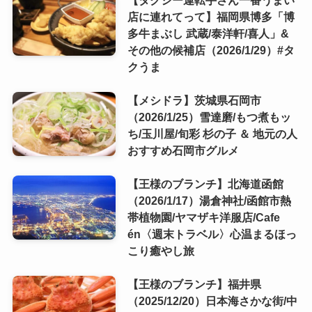
店に連れてって】福岡県博多「博
多牛まぶし 武蔵/泰洋軒/喜人」&
その他の候補店（2026/1/29）#タ
クうま
【メシドラ】茨城県石岡市
（2026/1/25）雪達磨/もつ煮もッ
ち/玉川屋/旬彩 杉の子 ＆ 地元の人
おすすめ石岡市グルメ
【王様のブランチ】北海道函館
（2026/1/17）湯倉神社/函館市熱
帯植物園/ヤマザキ洋服店/Cafe
én〈週末トラベル〉心温まるほっ
こり癒やし旅
【王様のブランチ】福井県
（2025/12/20）日本海さかな街/中