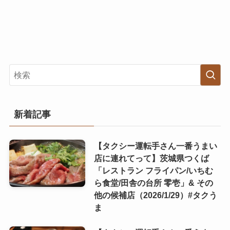
新着記事
【タクシー運転手さん一番うまい
店に連れてって】茨城県つくば
「レストラン フライパン/いちむ
ら食堂/田舎の台所 零壱」& その
他の候補店（2026/1/29）#タクう
ま