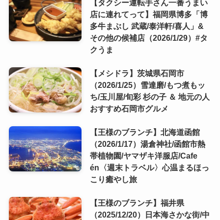
【タクシー運転手さん一番うまい
店に連れてって】福岡県博多「博
多牛まぶし 武蔵/泰洋軒/喜人」&
その他の候補店（2026/1/29）#タ
クうま
【メシドラ】茨城県石岡市
（2026/1/25）雪達磨/もつ煮もッ
ち/玉川屋/旬彩 杉の子 ＆ 地元の人
おすすめ石岡市グルメ
【王様のブランチ】北海道函館
（2026/1/17）湯倉神社/函館市熱
帯植物園/ヤマザキ洋服店/Cafe
én〈週末トラベル〉心温まるほっ
こり癒やし旅
【王様のブランチ】福井県
（2025/12/20）日本海さかな街/中