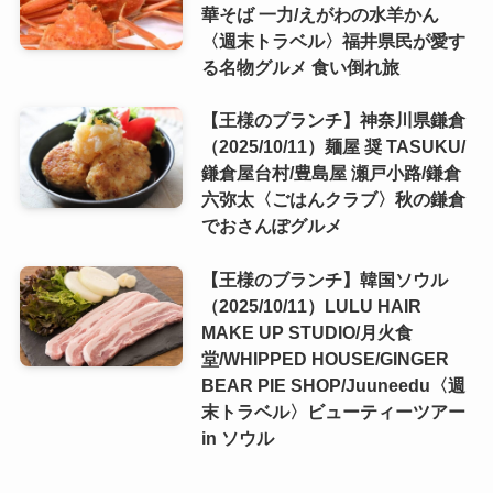
華そば 一力/えがわの水羊かん
〈週末トラベル〉福井県民が愛す
る名物グルメ 食い倒れ旅
【王様のブランチ】神奈川県鎌倉
（2025/10/11）麺屋 奨 TASUKU/
鎌倉屋台村/豊島屋 瀬戸小路/鎌倉
六弥太〈ごはんクラブ〉秋の鎌倉
でおさんぽグルメ
【王様のブランチ】韓国ソウル
（2025/10/11）LULU HAIR
MAKE UP STUDIO/月火食
堂/WHIPPED HOUSE/GINGER
BEAR PIE SHOP/Juuneedu〈週
末トラベル〉ビューティーツアー
in ソウル