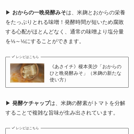
▶
おからの一晩発酵みそ
は、米麹とおからの栄養
をたっぷりとれる味噌！発酵時間が短いため腐敗
する心配がほとんどなく、通常の味噌より塩分量
を⅓～½にすることができます。
レシピはこちら
《あさイチ》榎本美沙「おからの
ひと晩発酵みそ」（米麹の新たな
使い方）
▶
発酵ケチャップ
は、米麹の酵素がトマトを分解
することで複雑な旨味が生み出されています。
レシピはこちら