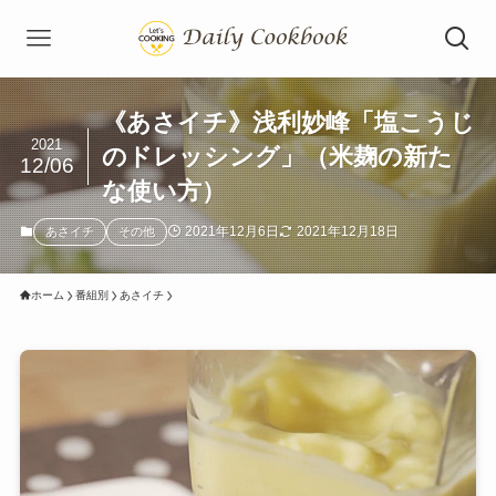
《あさイチ》浅利妙峰「塩こうじ
2021
のドレッシング」（米麹の新た
12/06
な使い方）
2021年12月6日
2021年12月18日
あさイチ
その他
ホーム
番組別
あさイチ