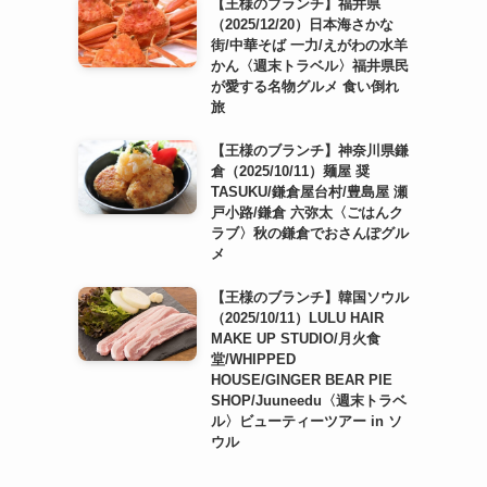
【王様のブランチ】福井県
（2025/12/20）日本海さかな
街/中華そば 一力/えがわの水羊
かん〈週末トラベル〉福井県民
が愛する名物グルメ 食い倒れ
旅
【王様のブランチ】神奈川県鎌
倉（2025/10/11）麺屋 奨
TASUKU/鎌倉屋台村/豊島屋 瀬
戸小路/鎌倉 六弥太〈ごはんク
ラブ〉秋の鎌倉でおさんぽグル
メ
【王様のブランチ】韓国ソウル
（2025/10/11）LULU HAIR
MAKE UP STUDIO/月火食
堂/WHIPPED
HOUSE/GINGER BEAR PIE
SHOP/Juuneedu〈週末トラベ
ル〉ビューティーツアー in ソ
ウル