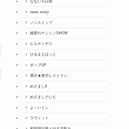
なないろ日和
news every.
ノンストップ
秘密のケンミンSHOW
ヒルナンデス
ひるまえほっと
ポップUP
満天★青空レストラン
めざまし8
めざましテレビ
よ～いドン
ラヴィット
和田明日香とゆる宅飲み