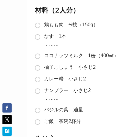
材料（2人分）
鶏もも肉 ½枚（150g）
なす 1本
………
ココナッツミルク 1缶（400㎖）
柚子こしょう 小さじ2
カレー粉 小さじ2
ナンプラー 小さじ2
………
バジルの葉 適量
ご飯 茶碗2杯分