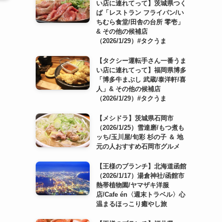
い店に連れてって】茨城県つく
ば「レストラン フライパン/い
ちむら食堂/田舎の台所 零壱」
& その他の候補店
（2026/1/29）#タクうま
【タクシー運転手さん一番うま
い店に連れてって】福岡県博多
「博多牛まぶし 武蔵/泰洋軒/喜
人」& その他の候補店
（2026/1/29）#タクうま
【メシドラ】茨城県石岡市
（2026/1/25）雪達磨/もつ煮も
ッち/玉川屋/旬彩 杉の子 ＆ 地
元の人おすすめ石岡市グルメ
【王様のブランチ】北海道函館
（2026/1/17）湯倉神社/函館市
熱帯植物園/ヤマザキ洋服
店/Cafe én〈週末トラベル〉心
温まるほっこり癒やし旅