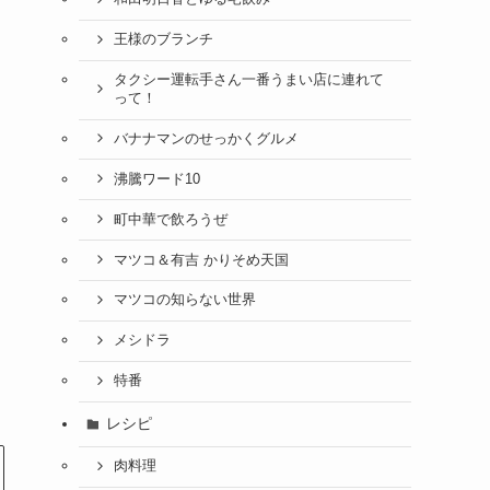
王様のブランチ
タクシー運転手さん一番うまい店に連れて
って！
バナナマンのせっかくグルメ
沸騰ワード10
町中華で飲ろうぜ
マツコ＆有吉 かりそめ天国
マツコの知らない世界
メシドラ
特番
レシピ
肉料理