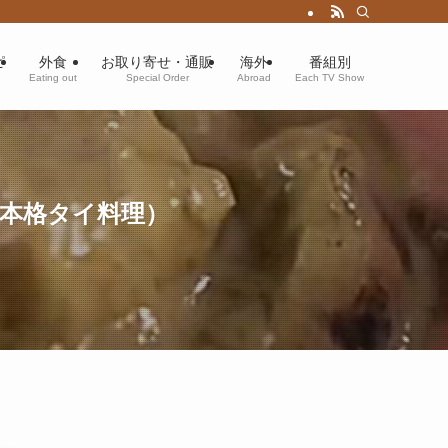
ピ
外食
お取り寄せ・通販
海外
番組別
Eating out
Special Order
Abroad
Each TV Show
本格タイ料理）