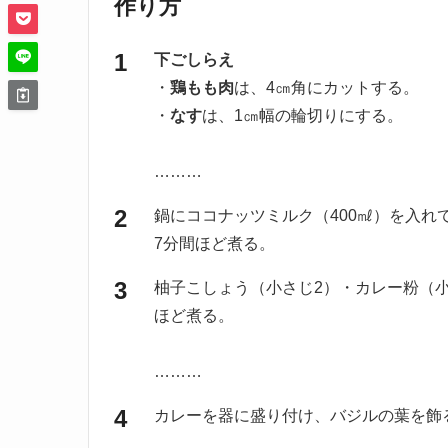
作り方
下ごしらえ
・
鶏もも肉
は、4㎝角にカットする。
・
なす
は、1㎝幅の輪切りにする。
………
鍋にココナッツミルク（400㎖）を入
7分間ほど煮る。
柚子こしょう（小さじ2）・カレー粉（小
ほど煮る。
………
カレーを器に盛り付け、バジルの葉を飾