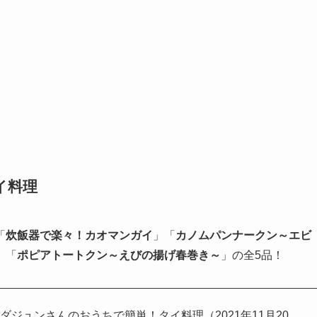
イ料理
「
炊飯器で楽々！カオマンガイ
」「
カノムパンナークン～エビ
」「
ポピアトートクン～えびの揚げ春巻き～
」の全5品！
ダジュンさんのおうちで簡単！タイ料理（2021年11月20