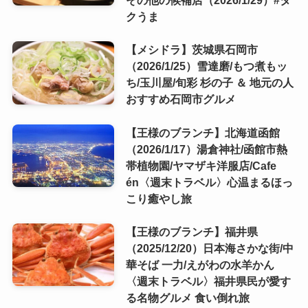
その他の候補店（2026/1/29）#タ
クうま
【メシドラ】茨城県石岡市
（2026/1/25）雪達磨/もつ煮もッ
ち/玉川屋/旬彩 杉の子 ＆ 地元の人
おすすめ石岡市グルメ
【王様のブランチ】北海道函館
（2026/1/17）湯倉神社/函館市熱
帯植物園/ヤマザキ洋服店/Cafe
én〈週末トラベル〉心温まるほっ
こり癒やし旅
【王様のブランチ】福井県
（2025/12/20）日本海さかな街/中
華そば 一力/えがわの水羊かん
〈週末トラベル〉福井県民が愛す
る名物グルメ 食い倒れ旅