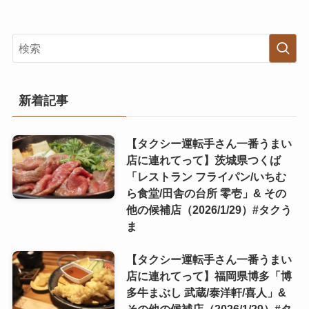
新着記事
【タクシー運転手さん一番うまい
店に連れてって】茨城県つくば
「レストラン フライパン/いちむ
ら食堂/田舎の台所 零壱」& その
他の候補店（2026/1/29）#タクう
ま
【タクシー運転手さん一番うまい
店に連れてって】福岡県博多「博
多牛まぶし 武蔵/泰洋軒/喜人」&