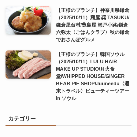
【王様のブランチ】神奈川県鎌倉
（2025/10/11）麺屋 奨 TASUKU/
鎌倉屋台村/豊島屋 瀬戸小路/鎌倉
六弥太〈ごはんクラブ〉秋の鎌倉
でおさんぽグルメ
【王様のブランチ】韓国ソウル
（2025/10/11）LULU HAIR
MAKE UP STUDIO/月火食
堂/WHIPPED HOUSE/GINGER
BEAR PIE SHOP/Juuneedu〈週
末トラベル〉ビューティーツアー
in ソウル
カテゴリー