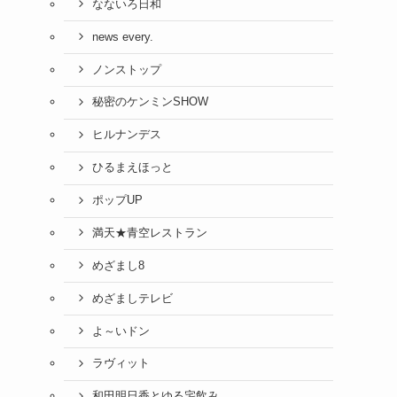
なないろ日和
news every.
ノンストップ
秘密のケンミンSHOW
ヒルナンデス
ひるまえほっと
ポップUP
満天★青空レストラン
めざまし8
めざましテレビ
よ～いドン
ラヴィット
和田明日香とゆる宅飲み