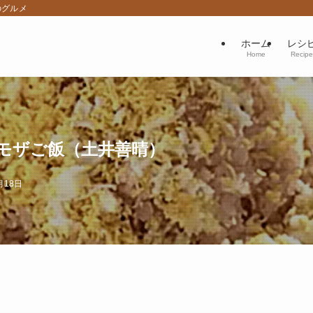
のグルメ
ホーム
レシ
Home
Recipe
モザご飯（土井善晴）
月18日