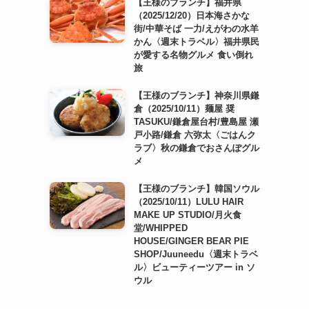
【王様のブランチ】福井県
（2025/12/20）日本海さかな
街/中華そば 一力/えがわの水羊
かん〈週末トラベル〉福井県民
が愛する名物グルメ 食い倒れ
旅
【王様のブランチ】神奈川県鎌
倉（2025/10/11）麺屋 奨
TASUKU/鎌倉屋台村/豊島屋 瀬
戸小路/鎌倉 六弥太〈ごはんク
ラブ〉秋の鎌倉でおさんぽグル
メ
【王様のブランチ】韓国ソウル
（2025/10/11）LULU HAIR
MAKE UP STUDIO/月火食
堂/WHIPPED
HOUSE/GINGER BEAR PIE
SHOP/Juuneedu〈週末トラベ
ル〉ビューティーツアー in ソ
ウル