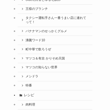
王様のブランチ
タクシー運転手さん一番うまい店に連れて
って！
バナナマンのせっかくグルメ
沸騰ワード10
町中華で飲ろうぜ
マツコ＆有吉 かりそめ天国
マツコの知らない世界
メシドラ
特番
レシピ
肉料理