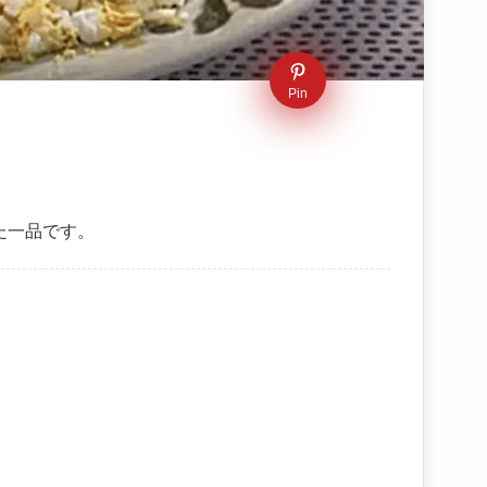
Pin
）
た一品です。