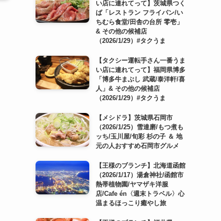
い店に連れてって】茨城県つく
ば「レストラン フライパン/い
ちむら食堂/田舎の台所 零壱」
& その他の候補店
（2026/1/29）#タクうま
【タクシー運転手さん一番うま
い店に連れてって】福岡県博多
「博多牛まぶし 武蔵/泰洋軒/喜
人」& その他の候補店
（2026/1/29）#タクうま
【メシドラ】茨城県石岡市
（2026/1/25）雪達磨/もつ煮も
ッち/玉川屋/旬彩 杉の子 ＆ 地
元の人おすすめ石岡市グルメ
【王様のブランチ】北海道函館
（2026/1/17）湯倉神社/函館市
熱帯植物園/ヤマザキ洋服
店/Cafe én〈週末トラベル〉心
温まるほっこり癒やし旅