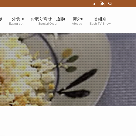
ピ
外食
お取り寄せ・通販
海外
番組別
Eating out
Special Order
Abroad
Each TV Show