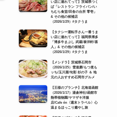
い店に連れてって】茨城県つく
ば「レストラン フライパン/い
ちむら食堂/田舎の台所 零壱」
& その他の候補店
（2026/1/29）#タクうま
【タクシー運転手さん一番うま
い店に連れてって】福岡県博多
「博多牛まぶし 武蔵/泰洋軒/喜
人」& その他の候補店
（2026/1/29）#タクうま
【メシドラ】茨城県石岡市
（2026/1/25）雪達磨/もつ煮も
ッち/玉川屋/旬彩 杉の子 ＆ 地
元の人おすすめ石岡市グルメ
【王様のブランチ】北海道函館
（2026/1/17）湯倉神社/函館市
熱帯植物園/ヤマザキ洋服
店/Cafe én〈週末トラベル〉心
温まるほっこり癒やし旅