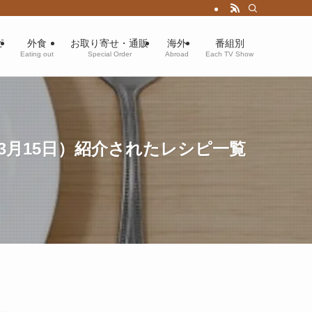
ピ
外食
お取り寄せ・通販
海外
番組別
Eating out
Special Order
Abroad
Each TV Show
3月15日）紹介されたレシピ一覧