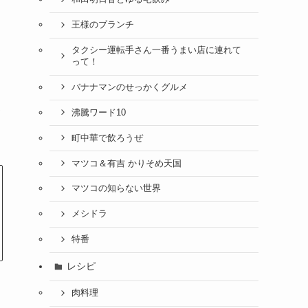
王様のブランチ
タクシー運転手さん一番うまい店に連れて
って！
バナナマンのせっかくグルメ
沸騰ワード10
メ
町中華で飲ろうぜ
マツコ＆有吉 かりそめ天国
マツコの知らない世界
メシドラ
特番
レシピ
肉料理