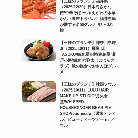
【王様のブランチ】福井県
（2025/12/20）日本海さかな
街/中華そば 一力/えがわの水羊
かん〈週末トラベル〉福井県民
が愛する名物グルメ 食い倒れ
旅
【王様のブランチ】神奈川県鎌
倉（2025/10/11）麺屋 奨
TASUKU/鎌倉屋台村/豊島屋 瀬
戸小路/鎌倉 六弥太〈ごはんク
ラブ〉秋の鎌倉でおさんぽグル
メ
【王様のブランチ】韓国ソウル
（2025/10/11）LULU HAIR
MAKE UP STUDIO/月火食
堂/WHIPPED
HOUSE/GINGER BEAR PIE
SHOP/Juuneedu〈週末トラベ
ル〉ビューティーツアー in ソ
ウル