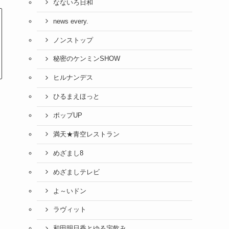
なないろ日和
news every.
ノンストップ
秘密のケンミンSHOW
ヒルナンデス
ひるまえほっと
ポップUP
満天★青空レストラン
めざまし8
めざましテレビ
よ～いドン
ラヴィット
和田明日香とゆる宅飲み