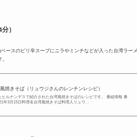
4分
）
油ベースのピリ辛スープにニラやミンチなどが入った台湾ラー
す。
湾風焼きそば（リュウジさんのレンチンレシピ）
されたヒルナンデスで紹介された台湾風焼きそばのレシピです。 番組情報 番
21年3月15日料理名台湾風焼きそば料理人リュウ…