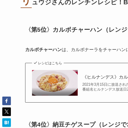
リ
ュウジさんのレンチンレシピ！BE
〈第5位〉
カルボチャーハン
（
レンジ
カルボチャーハン
は、カルボナーラをチャーハン
レシピはこちら
《ヒルナンデス》カ
2021年3月15日に放送
番組名ヒルナンデス放送日2
〈第4位〉
納豆チゲスープ
（
レンジで