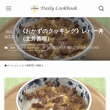
《おかずのクッキング》レバー丼
2021
3/13
（土井善晴）
2021年3月13日
2021年12月18日
鶏肉
おかずのクッキング
ホーム
レシピ
肉料理
鶏肉