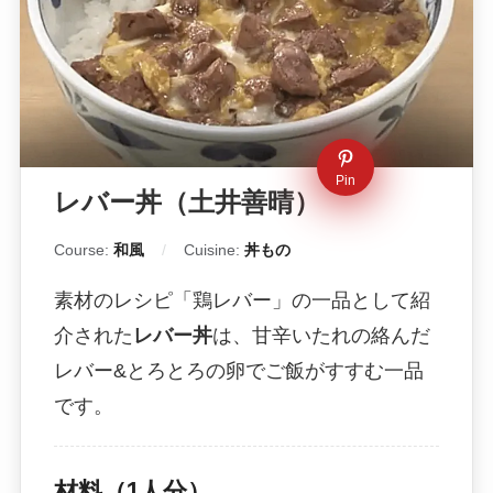
Pin
レバー丼（土井善晴）
Course:
和風
Cuisine:
丼もの
素材のレシピ「鶏レバー」の一品として紹
介された
レバー丼
は、甘辛いたれの絡んだ
レバー&とろとろの卵でご飯がすすむ一品
です。
材料（1人分）