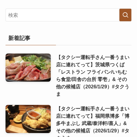
新着記事
【タクシー運転手さん一番うまい
店に連れてって】茨城県つくば
「レストラン フライパン/いちむ
ら食堂/田舎の台所 零壱」& その
他の候補店（2026/1/29）#タクう
ま
【タクシー運転手さん一番うまい
店に連れてって】福岡県博多「博
多牛まぶし 武蔵/泰洋軒/喜人」&
その他の候補店（2026/1/29）#タ