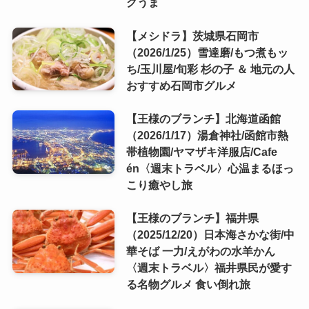
クうま
【メシドラ】茨城県石岡市
（2026/1/25）雪達磨/もつ煮もッ
ち/玉川屋/旬彩 杉の子 ＆ 地元の人
おすすめ石岡市グルメ
【王様のブランチ】北海道函館
（2026/1/17）湯倉神社/函館市熱
帯植物園/ヤマザキ洋服店/Cafe
én〈週末トラベル〉心温まるほっ
こり癒やし旅
【王様のブランチ】福井県
（2025/12/20）日本海さかな街/中
華そば 一力/えがわの水羊かん
〈週末トラベル〉福井県民が愛す
る名物グルメ 食い倒れ旅