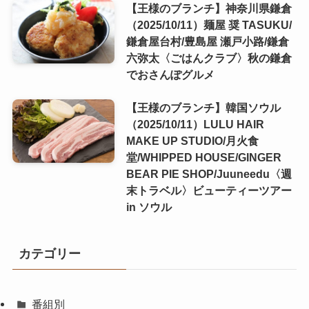
【王様のブランチ】神奈川県鎌倉
（2025/10/11）麺屋 奨 TASUKU/
鎌倉屋台村/豊島屋 瀬戸小路/鎌倉
六弥太〈ごはんクラブ〉秋の鎌倉
でおさんぽグルメ
【王様のブランチ】韓国ソウル
（2025/10/11）LULU HAIR
MAKE UP STUDIO/月火食
堂/WHIPPED HOUSE/GINGER
BEAR PIE SHOP/Juuneedu〈週
末トラベル〉ビューティーツアー
in ソウル
カテゴリー
番組別