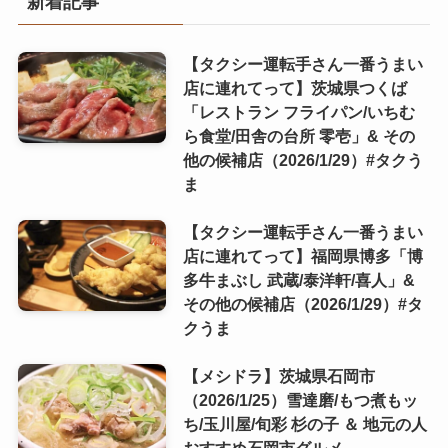
新着記事
【タクシー運転手さん一番うまい
店に連れてって】茨城県つくば
「レストラン フライパン/いちむ
ら食堂/田舎の台所 零壱」& その
他の候補店（2026/1/29）#タクう
ま
【タクシー運転手さん一番うまい
店に連れてって】福岡県博多「博
多牛まぶし 武蔵/泰洋軒/喜人」&
その他の候補店（2026/1/29）#タ
クうま
【メシドラ】茨城県石岡市
（2026/1/25）雪達磨/もつ煮もッ
ち/玉川屋/旬彩 杉の子 ＆ 地元の人
おすすめ石岡市グルメ