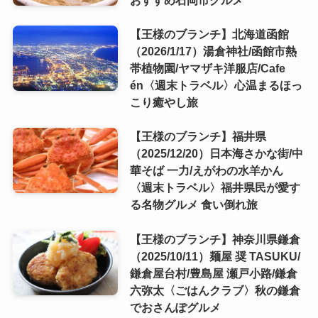
【王様のブランチ】北海道函館
（2026/1/17）湯倉神社/函館市熱
帯植物園/ヤマザキ洋服店/Cafe
én〈週末トラベル〉心温まるほっ
こり癒やし旅
【王様のブランチ】福井県
（2025/12/20）日本海さかな街/中
華そば 一力/えがわの水羊かん
〈週末トラベル〉福井県民が愛す
る名物グルメ 食い倒れ旅
【王様のブランチ】神奈川県鎌倉
（2025/10/11）麺屋 奨 TASUKU/
鎌倉屋台村/豊島屋 瀬戸小路/鎌倉
六弥太〈ごはんクラブ〉秋の鎌倉
でおさんぽグルメ