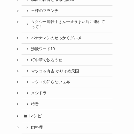
王様のブランチ
タクシー運転手さん一番うまい店に連れて
って！
バナナマンのせっかくグルメ
沸騰ワード10
町中華で飲ろうぜ
マツコ＆有吉 かりそめ天国
マツコの知らない世界
メシドラ
特番
レシピ
肉料理