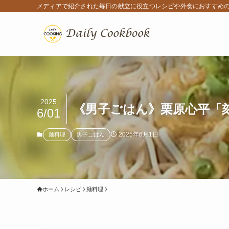
メディアで紹介された毎日の献立に役立つレシピや外食におすすめ
2025
《男子ごはん》栗原心平「刻
6/01
2025年6月1日
麺料理
男子ごはん
ホーム
レシピ
麺料理