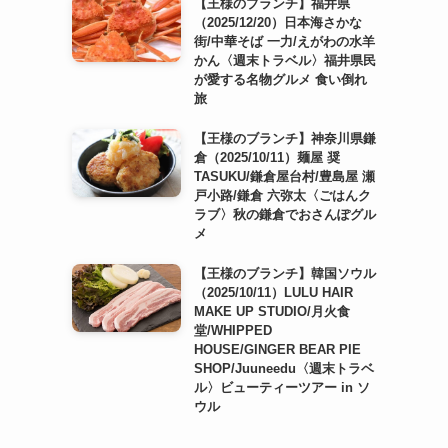
【王様のブランチ】福井県
（2025/12/20）日本海さかな
街/中華そば 一力/えがわの水羊
かん〈週末トラベル〉福井県民
が愛する名物グルメ 食い倒れ
旅
【王様のブランチ】神奈川県鎌
倉（2025/10/11）麺屋 奨
TASUKU/鎌倉屋台村/豊島屋 瀬
戸小路/鎌倉 六弥太〈ごはんク
ラブ〉秋の鎌倉でおさんぽグル
メ
【王様のブランチ】韓国ソウル
（2025/10/11）LULU HAIR
MAKE UP STUDIO/月火食
堂/WHIPPED
HOUSE/GINGER BEAR PIE
SHOP/Juuneedu〈週末トラベ
ル〉ビューティーツアー in ソ
ウル