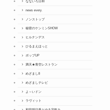
なないろ日和
news every.
ノンストップ
秘密のケンミンSHOW
ヒルナンデス
ひるまえほっと
ポップUP
満天★青空レストラン
めざまし8
めざましテレビ
よ～いドン
ラヴィット
和田明日香とゆる宅飲み