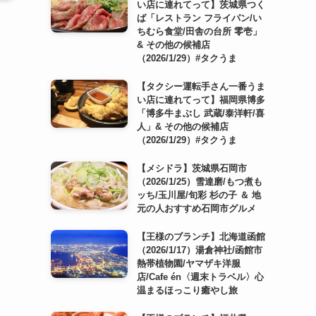
い店に連れてって】茨城県つく
ば「レストラン フライパン/い
ちむら食堂/田舎の台所 零壱」
& その他の候補店
（2026/1/29）#タクうま
【タクシー運転手さん一番うま
い店に連れてって】福岡県博多
「博多牛まぶし 武蔵/泰洋軒/喜
人」& その他の候補店
（2026/1/29）#タクうま
【メシドラ】茨城県石岡市
（2026/1/25）雪達磨/もつ煮も
ッち/玉川屋/旬彩 杉の子 ＆ 地
元の人おすすめ石岡市グルメ
【王様のブランチ】北海道函館
（2026/1/17）湯倉神社/函館市
熱帯植物園/ヤマザキ洋服
店/Cafe én〈週末トラベル〉心
温まるほっこり癒やし旅