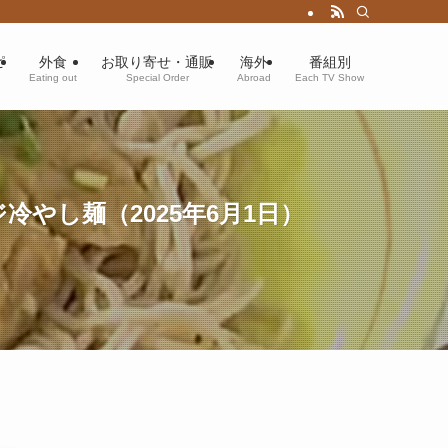
ピ
外食
お取り寄せ・通販
海外
番組別
Eating out
Special Order
Abroad
Each TV Show
やし麺（2025年6月1日）