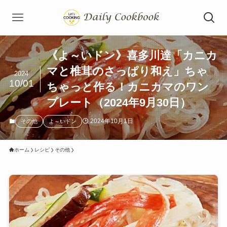
《よ～いドン》喜多川達「カニカ
マと椎茸のさっぱり和え」ちゃ
2024
10/01
ちゃっと作る！カニカマのワン
プレート（2024年9月30日）
2024年10月1日
その他
よ～いドン
ホーム
レシピ
その他