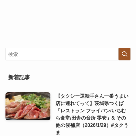
新着記事
【タクシー運転手さん一番うまい
店に連れてって】茨城県つくば
「レストラン フライパン/いちむ
ら食堂/田舎の台所 零壱」& その
他の候補店（2026/1/29）#タクう
ま