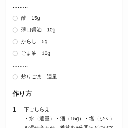
………
酢 15g
薄口醤油 10g
からし 5g
ごま油 10g
………
炒りごま 適量
作り方
下ごしらえ
・水（適量）・酒（15g）・塩（少々）
を混ぜ合わせ、椎茸を5分間ほどつけて