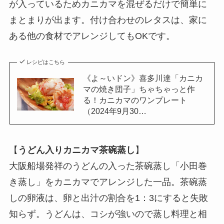
が入っているためカニカマを混ぜるだけで簡単に
まとまりが出ます。付け合わせのレタスは、家に
ある他の食材でアレンジしてもOKです。
レシピはこちら
《よ～いドン》喜多川達「カニカ
マの焼き団子」ちゃちゃっと作
る！カニカマのワンプレート
（2024年9月30…
【
うどん入りカニカマ茶碗蒸し
】
大阪船場発祥のうどんの入った茶碗蒸し「小田巻
き蒸し」をカニカマでアレンジした一品。茶碗蒸
しの卵液は、卵と出汁の割合を1：3にすると失敗
知らず。うどんは、コシが強いので蒸し料理と相