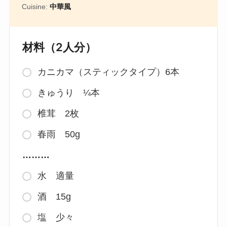
Cuisine:
中華風
材料（2人分）
カニカマ（スティックタイプ）6本
きゅうり ¼本
椎茸 2枚
春雨 50g
………
水 適量
酒 15g
塩 少々