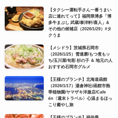
【タクシー運転手さん一番うまい
店に連れてって】福岡県博多「博
多牛まぶし 武蔵/泰洋軒/喜人」&
その他の候補店（2026/1/29）#タ
クうま
【メシドラ】茨城県石岡市
（2026/1/25）雪達磨/もつ煮もッ
ち/玉川屋/旬彩 杉の子 ＆ 地元の人
おすすめ石岡市グルメ
【王様のブランチ】北海道函館
（2026/1/17）湯倉神社/函館市熱
帯植物園/ヤマザキ洋服店/Cafe
én〈週末トラベル〉心温まるほっ
こり癒やし旅
【王様のブランチ】福井県