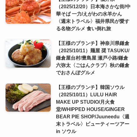
（2025/12/20）日本海さかな街/中
華そば 一力/えがわの水羊かん
〈週末トラベル〉福井県民が愛す
る名物グルメ 食い倒れ旅
【王様のブランチ】神奈川県鎌倉
（2025/10/11）麺屋 奨 TASUKU/
鎌倉屋台村/豊島屋 瀬戸小路/鎌倉
六弥太〈ごはんクラブ〉秋の鎌倉
でおさんぽグルメ
【王様のブランチ】韓国ソウル
（2025/10/11）LULU HAIR
MAKE UP STUDIO/月火食
堂/WHIPPED HOUSE/GINGER
BEAR PIE SHOP/Juuneedu〈週
末トラベル〉ビューティーツアー
in ソウル