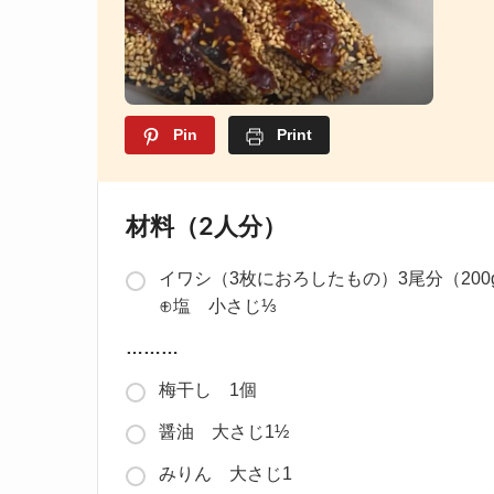
Pin
Print
材料（2人分）
イワシ（3枚におろしたもの）3尾分（200
⊕塩 小さじ⅓
………
梅干し 1個
醤油 大さじ1½
みりん 大さじ1