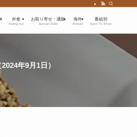
ピ
外食
お取り寄せ・通販
海外
番組別
Eating out
Special Order
Abroad
Each TV Show
24年9月1日）