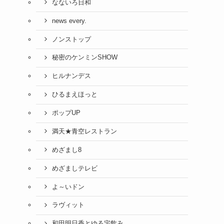
なないろ日和
news every.
ノンストップ
秘密のケンミンSHOW
ヒルナンデス
ひるまえほっと
ポップUP
満天★青空レストラン
めざまし8
めざましテレビ
よ～いドン
ラヴィット
和田明日香とゆる宅飲み