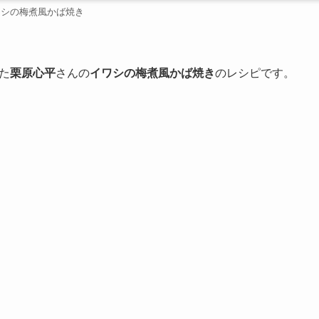
ワシの梅煮風かば焼き
た
栗原心平
さんの
イワシの梅煮風かば焼き
のレシピです。