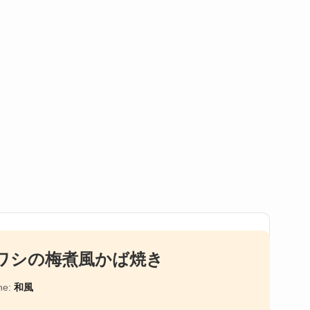
ワシの梅煮風かば焼き
ne:
和風