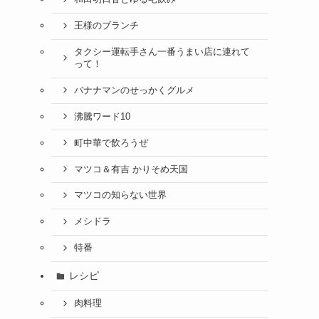
王様のブランチ
タクシー運転手さん一番うまい店に連れて
って！
バナナマンのせっかくグルメ
沸騰ワード10
町中華で飲ろうぜ
マツコ＆有吉 かりそめ天国
マツコの知らない世界
メシドラ
特番
レシピ
肉料理