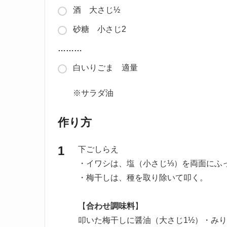
酒 大さじ½
砂糖 小さじ2
………
白いりごま 適量
※サラダ油
作り方
下ごしらえ
・イワシは、塩（小さじ⅓）を両面にふ
・梅干しは、種を取り除いて叩く。
【
合わせ調味料
】
叩いた梅干しに醤油（大さじ1½）・みり