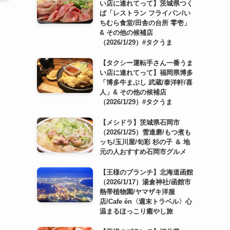
い店に連れてって】茨城県つく
ば「レストラン フライパン/い
ちむら食堂/田舎の台所 零壱」
& その他の候補店
（2026/1/29）#タクうま
【タクシー運転手さん一番うま
い店に連れてって】福岡県博多
「博多牛まぶし 武蔵/泰洋軒/喜
人」& その他の候補店
（2026/1/29）#タクうま
【メシドラ】茨城県石岡市
（2026/1/25）雪達磨/もつ煮も
ッち/玉川屋/旬彩 杉の子 ＆ 地
元の人おすすめ石岡市グルメ
【王様のブランチ】北海道函館
（2026/1/17）湯倉神社/函館市
熱帯植物園/ヤマザキ洋服
店/Cafe én〈週末トラベル〉心
温まるほっこり癒やし旅