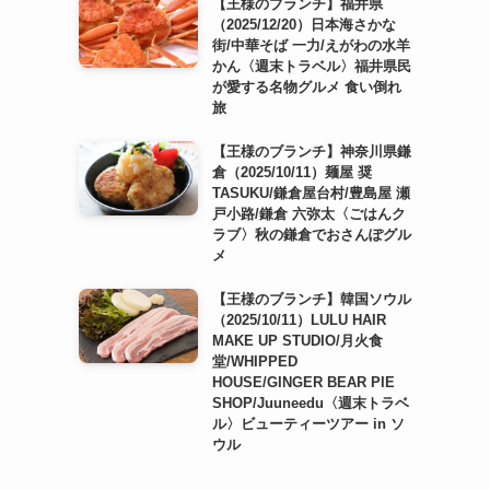
【王様のブランチ】福井県
（2025/12/20）日本海さかな
街/中華そば 一力/えがわの水羊
かん〈週末トラベル〉福井県民
が愛する名物グルメ 食い倒れ
旅
【王様のブランチ】神奈川県鎌
倉（2025/10/11）麺屋 奨
TASUKU/鎌倉屋台村/豊島屋 瀬
戸小路/鎌倉 六弥太〈ごはんク
ラブ〉秋の鎌倉でおさんぽグル
メ
【王様のブランチ】韓国ソウル
（2025/10/11）LULU HAIR
MAKE UP STUDIO/月火食
堂/WHIPPED
HOUSE/GINGER BEAR PIE
SHOP/Juuneedu〈週末トラベ
ル〉ビューティーツアー in ソ
ウル