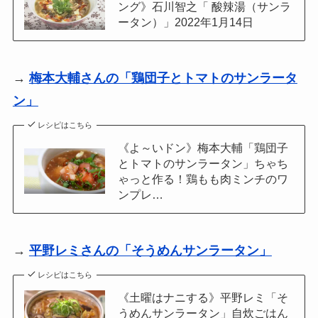
ング》石川智之「 酸辣湯（サンラ
ータン）」2022年1月14日
→
梅本大輔さんの「鶏団子とトマトのサンラータ
ン」
レシピはこちら
《よ～いドン》梅本大輔「鶏団子
とトマトのサンラータン」ちゃち
ゃっと作る！鶏もも肉ミンチのワ
ンプレ…
→
平野レミさんの「そうめんサンラータン」
レシピはこちら
《土曜はナニする》平野レミ「そ
うめんサンラータン」自炊ごはん