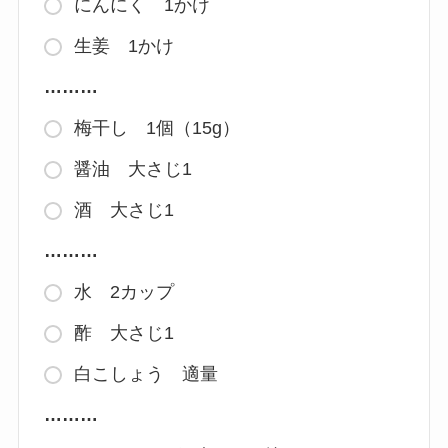
にんにく 1かけ
生姜 1かけ
………
梅干し 1個（15g）
醤油 大さじ1
酒 大さじ1
………
水 2カップ
酢 大さじ1
白こしょう 適量
………