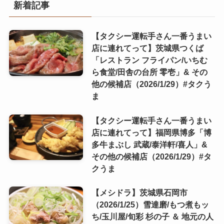
新着記事
【タクシー運転手さん一番うまい
店に連れてって】茨城県つくば
「レストラン フライパン/いちむ
ら食堂/田舎の台所 零壱」& その
他の候補店（2026/1/29）#タクう
ま
【タクシー運転手さん一番うまい
店に連れてって】福岡県博多「博
多牛まぶし 武蔵/泰洋軒/喜人」&
その他の候補店（2026/1/29）#タ
クうま
【メシドラ】茨城県石岡市
（2026/1/25）雪達磨/もつ煮もッ
ち/玉川屋/旬彩 杉の子 ＆ 地元の人