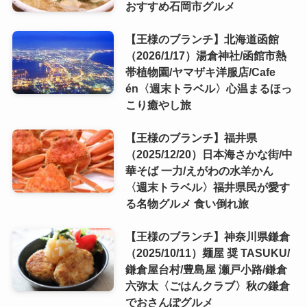
おすすめ石岡市グルメ
【王様のブランチ】北海道函館
（2026/1/17）湯倉神社/函館市熱
帯植物園/ヤマザキ洋服店/Cafe
én〈週末トラベル〉心温まるほっ
こり癒やし旅
【王様のブランチ】福井県
（2025/12/20）日本海さかな街/中
華そば 一力/えがわの水羊かん
〈週末トラベル〉福井県民が愛す
る名物グルメ 食い倒れ旅
【王様のブランチ】神奈川県鎌倉
（2025/10/11）麺屋 奨 TASUKU/
鎌倉屋台村/豊島屋 瀬戸小路/鎌倉
六弥太〈ごはんクラブ〉秋の鎌倉
でおさんぽグルメ