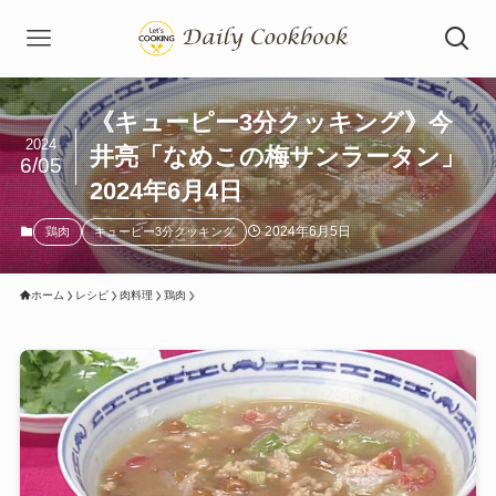
《キューピー3分クッキング》今
2024
井亮「なめこの梅サンラータン」
6/05
2024年6月4日
2024年6月5日
鶏肉
キューピー3分クッキング
ホーム
レシピ
肉料理
鶏肉