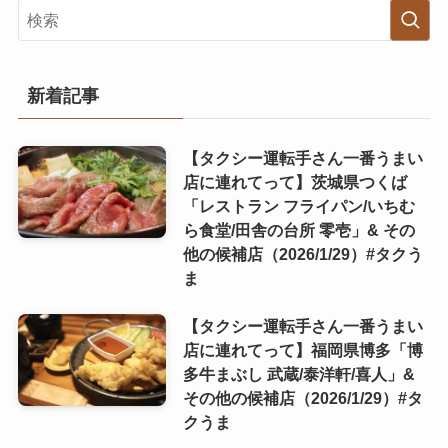
新着記事
【タクシー運転手さん一番うまい
店に連れてって】茨城県つくば
「レストラン フライパン/いちむ
ら食堂/田舎の台所 零壱」& その
他の候補店（2026/1/29）#タクう
ま
【タクシー運転手さん一番うまい
店に連れてって】福岡県博多「博
多牛まぶし 武蔵/泰洋軒/喜人」&
その他の候補店（2026/1/29）#タ
クうま