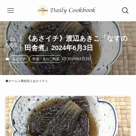
《あさイチ》渡辺あきこ「なすの
2024
6/03
田舎煮」2024年6月3日
2024年6月3日
あさイチ
野菜・きのこ料理
ホーム
番組別
あさイチ