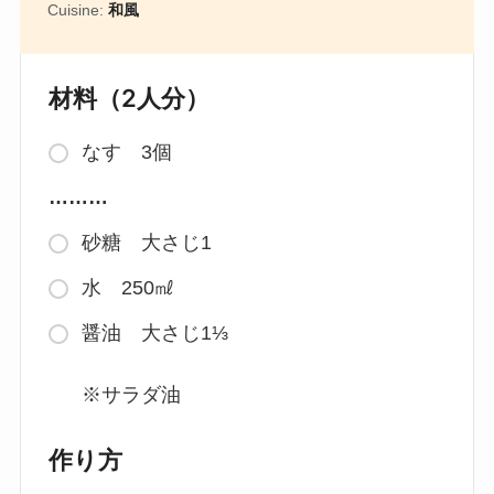
Cuisine:
和風
材料（2人分）
なす 3個
………
砂糖 大さじ1
水 250㎖
醤油 大さじ1⅓
※サラダ油
作り方