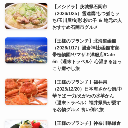
【メシドラ】茨城県石岡市
（2026/1/25）雪達磨/もつ煮もッ
ち/玉川屋/旬彩 杉の子 ＆ 地元の人
おすすめ石岡市グルメ
【王様のブランチ】北海道函館
（2026/1/17）湯倉神社/函館市熱
帯植物園/ヤマザキ洋服店/Cafe
én〈週末トラベル〉心温まるほっ
こり癒やし旅
【王様のブランチ】福井県
（2025/12/20）日本海さかな街/中
華そば 一力/えがわの水羊かん
〈週末トラベル〉福井県民が愛す
る名物グルメ 食い倒れ旅
【王様のブランチ】神奈川県鎌倉