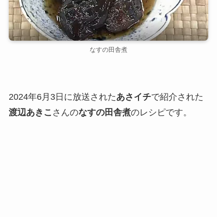
なすの田舎煮
2024年6月3日に放送された
あさイチ
で紹介された
渡辺あきこ
さんの
なすの田舎煮
のレシピです。