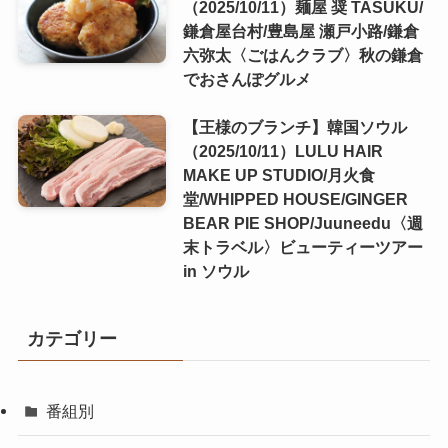
（2025/10/11）麺屋 奨 TASUKU/
鎌倉屋台村/豊島屋 瀬戸小路/鎌倉
六弥太〈ごはんクラブ〉秋の鎌倉
でおさんぽグルメ
【王様のブランチ】韓国ソウル
（2025/10/11）LULU HAIR
MAKE UP STUDIO/月火食
堂/WHIPPED HOUSE/GINGER
BEAR PIE SHOP/Juuneedu〈週
末トラベル〉ビューティーツアー
in ソウル
カテゴリー
番組別