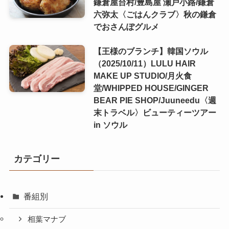
鎌倉屋台村/豊島屋 瀬戸小路/鎌倉
六弥太〈ごはんクラブ〉秋の鎌倉
でおさんぽグルメ
【王様のブランチ】韓国ソウル
（2025/10/11）LULU HAIR
MAKE UP STUDIO/月火食
堂/WHIPPED HOUSE/GINGER
BEAR PIE SHOP/Juuneedu〈週
末トラベル〉ビューティーツアー
in ソウル
カテゴリー
番組別
相葉マナブ