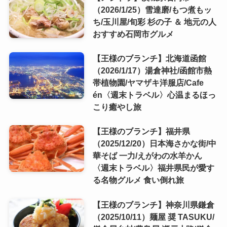
（2026/1/25）雪達磨/もつ煮もッ
ち/玉川屋/旬彩 杉の子 ＆ 地元の人
おすすめ石岡市グルメ
【王様のブランチ】北海道函館
（2026/1/17）湯倉神社/函館市熱
帯植物園/ヤマザキ洋服店/Cafe
én〈週末トラベル〉心温まるほっ
こり癒やし旅
【王様のブランチ】福井県
（2025/12/20）日本海さかな街/中
華そば 一力/えがわの水羊かん
〈週末トラベル〉福井県民が愛す
る名物グルメ 食い倒れ旅
【王様のブランチ】神奈川県鎌倉
（2025/10/11）麺屋 奨 TASUKU/