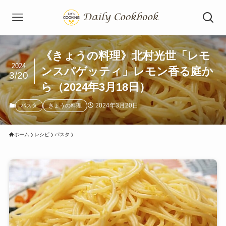
《きょうの料理》北村光世「レモ
2024
ンスパゲッティ」レモン香る庭か
3/20
ら（2024年3月18日）
2024年3月20日
パスタ
きょうの料理
ホーム
レシピ
パスタ