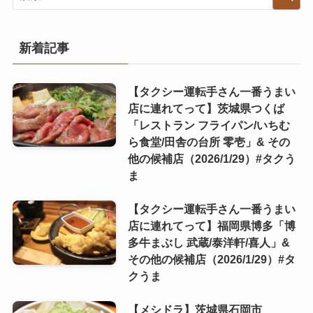
新着記事
【タクシー運転手さん一番うまい
店に連れてって】茨城県つくば
「レストラン フライパン/いちむ
ら食堂/田舎の台所 零壱」& その
他の候補店（2026/1/29）#タクう
ま
【タクシー運転手さん一番うまい
店に連れてって】福岡県博多「博
多牛まぶし 武蔵/泰洋軒/喜人」&
その他の候補店（2026/1/29）#タ
クうま
【メシドラ】茨城県石岡市