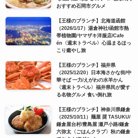
おすすめ石岡市グルメ
【王様のブランチ】北海道函館
（2026/1/17）湯倉神社/函館市熱
帯植物園/ヤマザキ洋服店/Cafe
én〈週末トラベル〉心温まるほっ
こり癒やし旅
【王様のブランチ】福井県
（2025/12/20）日本海さかな街/中
華そば 一力/えがわの水羊かん
〈週末トラベル〉福井県民が愛す
る名物グルメ 食い倒れ旅
【王様のブランチ】神奈川県鎌倉
（2025/10/11）麺屋 奨 TASUKU/
鎌倉屋台村/豊島屋 瀬戸小路/鎌倉
六弥太〈ごはんクラブ〉秋の鎌倉