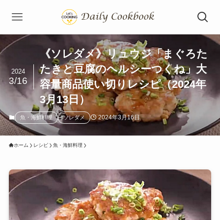
《ソレダメ》リュウジ「まぐろた
たきと豆腐のヘルシーつくね」大
2024
3/16
容量商品使い切りレシピ（2024年
3月13日）
2024年3月16日
魚・海鮮料理
ソレダメ
ホーム
レシピ
魚・海鮮料理