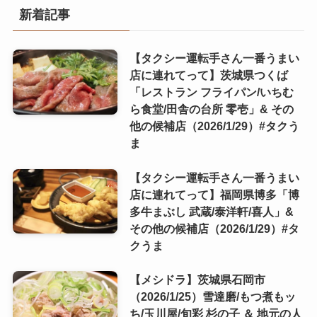
新着記事
【タクシー運転手さん一番うまい
店に連れてって】茨城県つくば
「レストラン フライパン/いちむ
ら食堂/田舎の台所 零壱」& その
他の候補店（2026/1/29）#タクう
ま
【タクシー運転手さん一番うまい
店に連れてって】福岡県博多「博
多牛まぶし 武蔵/泰洋軒/喜人」&
その他の候補店（2026/1/29）#タ
クうま
【メシドラ】茨城県石岡市
（2026/1/25）雪達磨/もつ煮もッ
ち/玉川屋/旬彩 杉の子 ＆ 地元の人