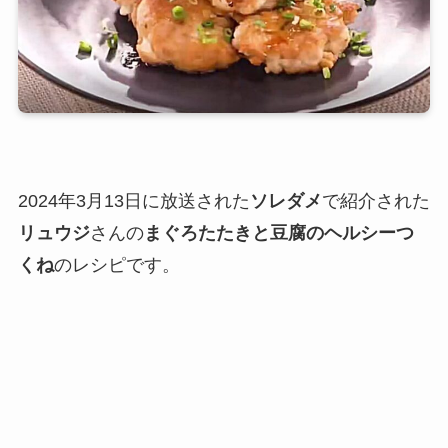
2024年3月13日に放送された
ソレダメ
で紹介された
リュウジ
さんの
まぐろたたきと豆腐のヘルシーつ
くね
のレシピです。