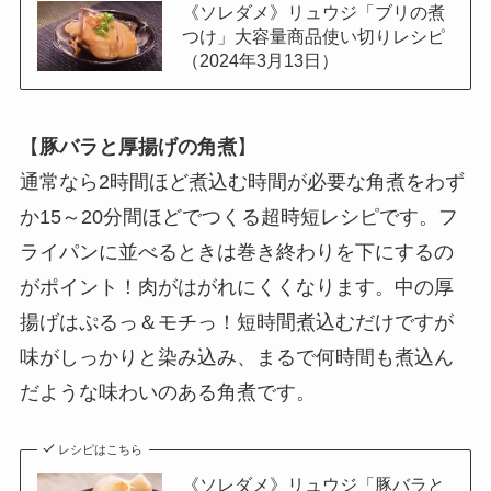
《ソレダメ》リュウジ「ブリの煮
つけ」大容量商品使い切りレシピ
（2024年3月13日）
【
豚バラと厚揚げの角煮
】
通常なら2時間ほど煮込む時間が必要な角煮をわず
か15～20分間ほどでつくる超時短レシピです。フ
ライパンに並べるときは巻き終わりを下にするの
がポイント！肉がはがれにくくなります。中の厚
揚げはぷるっ＆モチっ！短時間煮込むだけですが
味がしっかりと染み込み、まるで何時間も煮込ん
だような味わいのある角煮です。
レシピはこちら
《ソレダメ》リュウジ「豚バラと