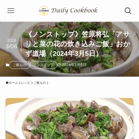
《ノンストップ》笠原将弘「アサ
2024
リと菜の花の炊き込みご飯」おか
3/06
ず道場（2024年3月5日）
2024年3月6日
ご飯もの
ノンストップ
ホーム
レシピ
ご飯もの