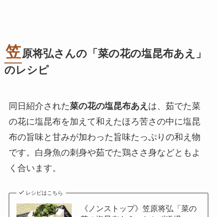
笠
原将弘さんの「
菜の花の塩昆布あえ
」
のレシピ
同日紹介された
菜の花の塩昆布あえ
は、茹でた菜
の花に塩昆布を加えて和えたほろ苦さの中に塩昆
布の旨味と甘みが加わった旨味たっぷりの和え物
です。白身魚の刺身や茹でた鶏ささ身などともよ
く合います。
レシピはこちら
《ノンストップ》笠原将弘「菜の