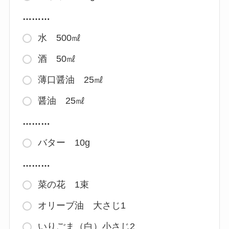
………
水 500㎖
酒 50㎖
薄口醤油 25㎖
醤油 25㎖
………
バター 10g
………
菜の花 1束
オリーブ油 大さじ1
いりごま（白）小さじ2