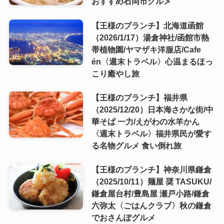
おすすめ石岡市グルメ
【王様のブランチ】北海道函館
（2026/1/17）湯倉神社/函館市熱
帯植物園/ヤマザキ洋服店/Cafe
én〈週末トラベル〉心温まるほっ
こり癒やし旅
【王様のブランチ】福井県
（2025/12/20）日本海さかな街/中
華そば 一力/えがわの水羊かん
〈週末トラベル〉福井県民が愛す
る名物グルメ 食い倒れ旅
【王様のブランチ】神奈川県鎌倉
（2025/10/11）麺屋 奨 TASUKU/
鎌倉屋台村/豊島屋 瀬戸小路/鎌倉
六弥太〈ごはんクラブ〉秋の鎌倉
でおさんぽグルメ