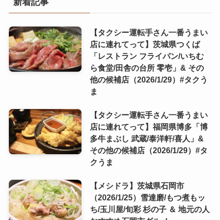
新着記事
【タクシー運転手さん一番うまい
店に連れてって】茨城県つくば
「レストラン フライパン/いちむ
ら食堂/田舎の台所 零壱」& その
他の候補店（2026/1/29）#タクう
ま
【タクシー運転手さん一番うまい
店に連れてって】福岡県博多「博
多牛まぶし 武蔵/泰洋軒/喜人」&
その他の候補店（2026/1/29）#タ
クうま
【メシドラ】茨城県石岡市
（2026/1/25）雪達磨/もつ煮もッ
ち/玉川屋/旬彩 杉の子 ＆ 地元の人