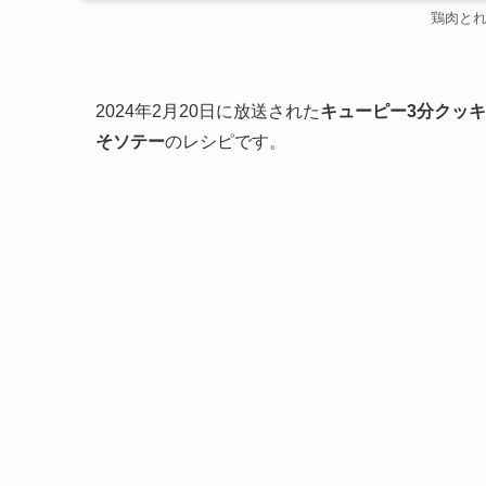
鶏肉と
2024年2月20日に放送された
キューピー3分クッ
そソテー
のレシピです。