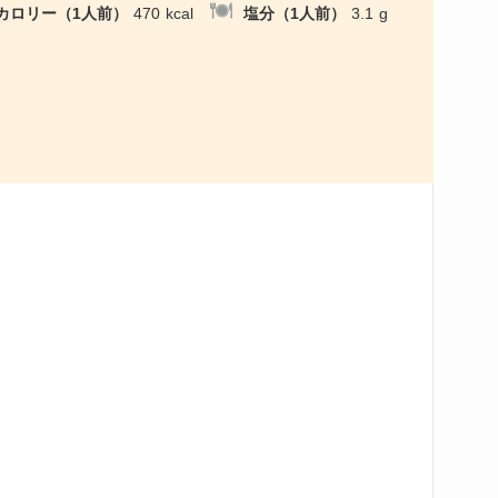
カロリー（1人前）
470
kcal
塩分（1人前）
3.1
g