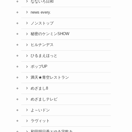
なないろ日和
news every.
ノンストップ
秘密のケンミンSHOW
ヒルナンデス
ひるまえほっと
ポップUP
満天★青空レストラン
めざまし8
めざましテレビ
よ～いドン
ラヴィット
和田明日香とゆる宅飲み