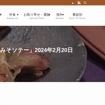
ピ
外食
お取り寄せ・通販
海外
番組別
Eating out
Special Order
Abroad
Each TV Show
ソテー」2024年2月20日