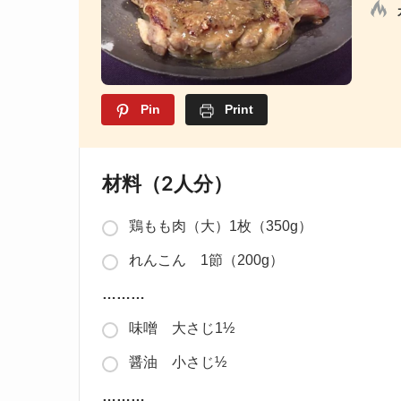
Pin
Print
材料（2人分）
鶏もも肉（大）1枚（350g）
れんこん 1節（200g）
………
味噌 大さじ1½
醤油 小さじ½
………