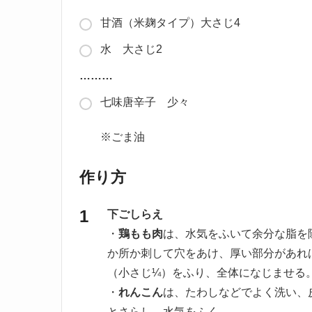
甘酒（米麹タイプ）大さじ4
水 大さじ2
………
七味唐辛子 少々
※ごま油
作り方
下ごしらえ
・
鶏もも肉
は、水気をふいて余分な脂を
か所か刺して穴をあけ、厚い部分があれ
（小さじ¼）をふり、全体になじませる
・
れんこん
は、たわしなどでよく洗い、
とさらし、水気をふく。