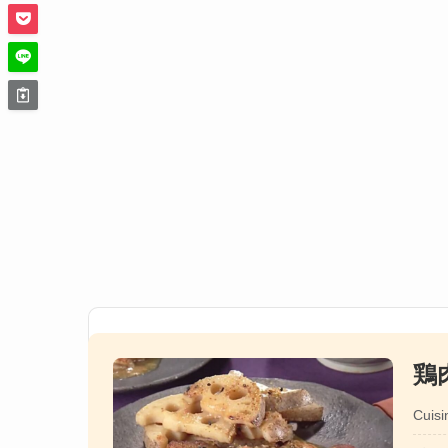
鶏
Cuisi