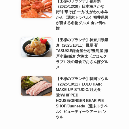
【王様のブランチ】福井県
（2025/12/20）日本海さかな
街/中華そば 一力/えがわの水羊
かん〈週末トラベル〉福井県民
が愛する名物グルメ 食い倒れ
旅
【王様のブランチ】神奈川県鎌
倉（2025/10/11）麺屋 奨
TASUKU/鎌倉屋台村/豊島屋 瀬
戸小路/鎌倉 六弥太〈ごはんク
ラブ〉秋の鎌倉でおさんぽグル
メ
【王様のブランチ】韓国ソウル
（2025/10/11）LULU HAIR
MAKE UP STUDIO/月火食
堂/WHIPPED
HOUSE/GINGER BEAR PIE
SHOP/Juuneedu〈週末トラベ
ル〉ビューティーツアー in ソ
ウル