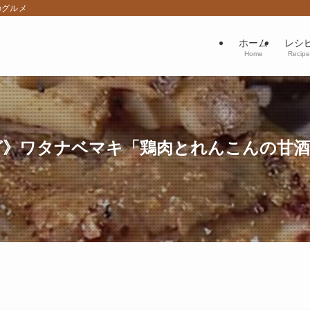
のグルメ
ホーム
レシ
Home
Recipe
》ワタナベマキ「鶏肉とれんこんの甘酒みそ