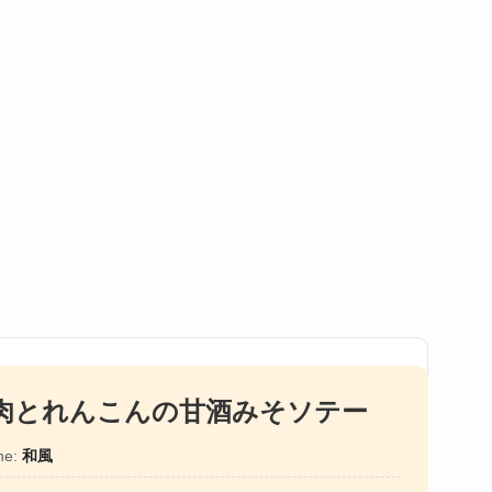
肉とれんこんの甘酒みそソテー
ne:
和風