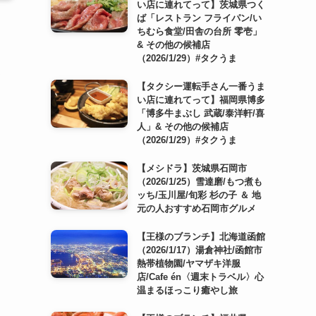
い店に連れてって】茨城県つく
ば「レストラン フライパン/い
ちむら食堂/田舎の台所 零壱」
& その他の候補店
（2026/1/29）#タクうま
【タクシー運転手さん一番うま
い店に連れてって】福岡県博多
「博多牛まぶし 武蔵/泰洋軒/喜
人」& その他の候補店
（2026/1/29）#タクうま
【メシドラ】茨城県石岡市
（2026/1/25）雪達磨/もつ煮も
ッち/玉川屋/旬彩 杉の子 ＆ 地
元の人おすすめ石岡市グルメ
【王様のブランチ】北海道函館
（2026/1/17）湯倉神社/函館市
熱帯植物園/ヤマザキ洋服
店/Cafe én〈週末トラベル〉心
温まるほっこり癒やし旅