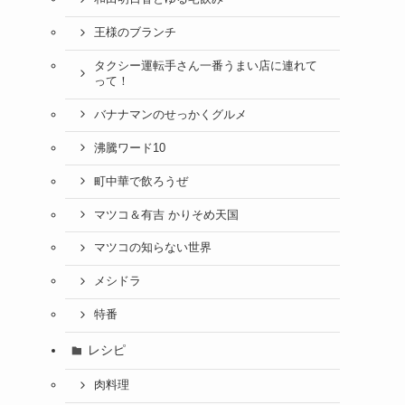
王様のブランチ
タクシー運転手さん一番うまい店に連れて
って！
バナナマンのせっかくグルメ
沸騰ワード10
町中華で飲ろうぜ
マツコ＆有吉 かりそめ天国
マツコの知らない世界
メシドラ
特番
レシピ
肉料理