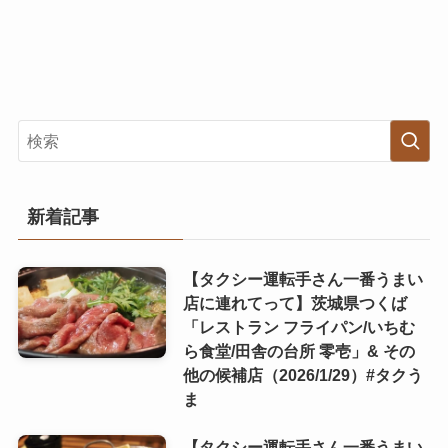
新着記事
【タクシー運転手さん一番うまい
店に連れてって】茨城県つくば
「レストラン フライパン/いちむ
ら食堂/田舎の台所 零壱」& その
他の候補店（2026/1/29）#タクう
ま
【タクシー運転手さん一番うまい