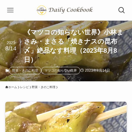
《マツコの知らない世界》小林ま
さみ・まさる「焼きナスの昆布
2023
8/14
〆」絶品なす料理（2023年8月8
日）
2023年8月14日
野菜・きのこ料理
マツコの知らない世界
ホーム
レシピ
野菜・きのこ料理