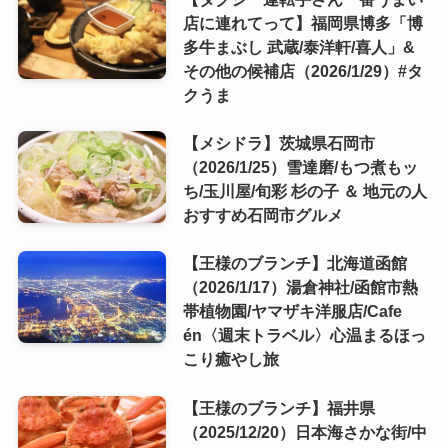
店に連れてって】福岡県博多「博
多牛まぶし 武蔵/泰洋軒/喜人」&
その他の候補店（2026/1/29）#タ
クうま
【メシドラ】茨城県石岡市
（2026/1/25）雪達磨/もつ煮もッ
ち/玉川屋/旬彩 杉の子 ＆ 地元の人
おすすめ石岡市グルメ
【王様のブランチ】北海道函館
（2026/1/17）湯倉神社/函館市熱
帯植物園/ヤマザキ洋服店/Cafe
én〈週末トラベル〉心温まるほっ
こり癒やし旅
【王様のブランチ】福井県
（2025/12/20）日本海さかな街/中