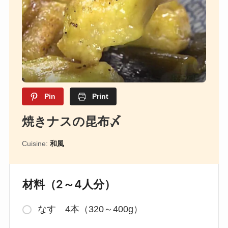
Pin
Print
焼きナスの昆布〆
Cuisine:
和風
材料（2～4人分）
なす 4本（320～400g）