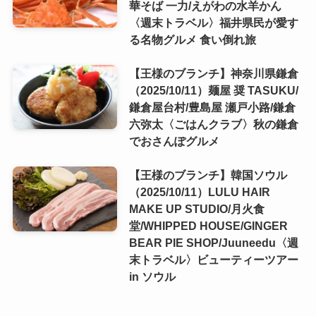
華そば 一力/えがわの水羊かん
〈週末トラベル〉福井県民が愛す
る名物グルメ 食い倒れ旅
【王様のブランチ】神奈川県鎌倉
（2025/10/11）麺屋 奨 TASUKU/
鎌倉屋台村/豊島屋 瀬戸小路/鎌倉
六弥太〈ごはんクラブ〉秋の鎌倉
でおさんぽグルメ
【王様のブランチ】韓国ソウル
（2025/10/11）LULU HAIR
MAKE UP STUDIO/月火食
堂/WHIPPED HOUSE/GINGER
BEAR PIE SHOP/Juuneedu〈週
末トラベル〉ビューティーツアー
in ソウル