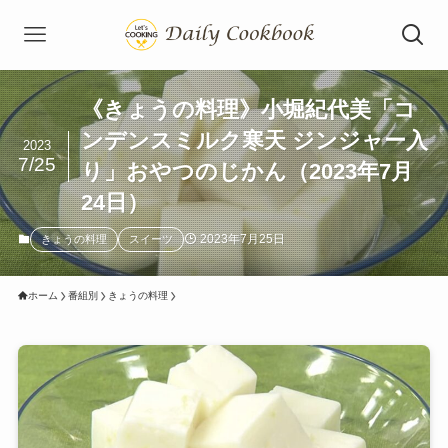
《きょうの料理》小堀紀代美「コ
ンデンスミルク寒天 ジンジャー入
2023
7/25
り」おやつのじかん（2023年7月
24日）
2023年7月25日
きょうの料理
スイーツ
ホーム
番組別
きょうの料理