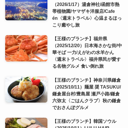
（2026/1/17）湯倉神社/函館市熱
帯植物園/ヤマザキ洋服店/Cafe
én〈週末トラベル〉心温まるほっ
こり癒やし旅
【王様のブランチ】福井県
（2025/12/20）日本海さかな街/中
華そば 一力/えがわの水羊かん
〈週末トラベル〉福井県民が愛す
る名物グルメ 食い倒れ旅
【王様のブランチ】神奈川県鎌倉
（2025/10/11）麺屋 奨 TASUKU/
鎌倉屋台村/豊島屋 瀬戸小路/鎌倉
六弥太〈ごはんクラブ〉秋の鎌倉
でおさんぽグルメ
【王様のブランチ】韓国ソウル
（2025/10/11）LULU HAIR