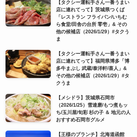
【タクシー運転手さん一番うまい
店に連れてって】茨城県つくば
「レストラン フライパン/いちむ
ら食堂/田舎の台所 零壱」& その
他の候補店（2026/1/29）#タクう
ま
【タクシー運転手さん一番うまい
店に連れてって】福岡県博多「博
多牛まぶし 武蔵/泰洋軒/喜人」&
その他の候補店（2026/1/29）#タ
クうま
【メシドラ】茨城県石岡市
（2026/1/25）雪達磨/もつ煮もッ
ち/玉川屋/旬彩 杉の子 ＆ 地元の人
おすすめ石岡市グルメ
【王様のブランチ】北海道函館