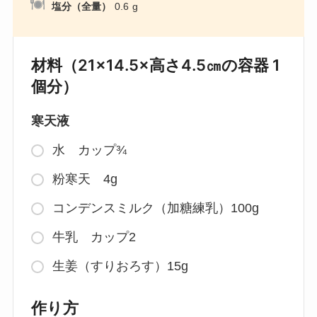
塩分（全量）
0.6
g
材料（21×14.5×高さ4.5㎝の容器 1
個分）
寒天液
水 カップ¾
粉寒天 4g
コンデンスミルク（加糖練乳）100g
牛乳 カップ2
生姜（すりおろす）15g
作り方