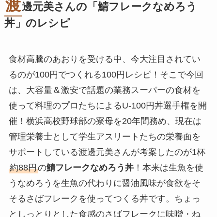
渡
邊元美さんの「鯖フレークなめろう
丼」のレシピ
食材高騰のあおりを受ける中、今大注目されてい
るのが100円でつくれる100円レシピ！そこで今回
は、大容量＆激安で話題の業務スーパーの食材を
使って料理のプロたちによるU-100円丼選手権を開
催！横浜高校野球部の寮母を20年間務め、現在は
管理栄養士として学生アスリートたちの栄養面を
サポートしている渡邊元美さんが考案したのが1杯
約88円
の
鯖フレークなめろう丼
！本来は生魚を使
うなめろうを生魚の代わりに醤油風味が食欲をそ
そるさばフレークを使ってつくる丼です。ちょっ
としっとりとした食感のさばフレークに味噌・ね