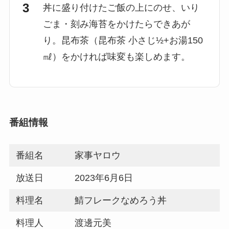
丼に盛り付けたご飯の上にのせ、いり
ごま・刻み海苔をかけたらできあが
り。昆布茶（昆布茶 小さじ½+お湯150
㎖）をかければ味変も楽しめます。
番組情報
番組名
家事ヤロウ
放送日
2023年6月6日
料理名
鯖フレークなめろう丼
料理人
渡邊元美