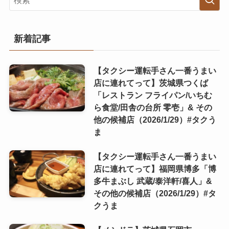
新着記事
【タクシー運転手さん一番うまい
店に連れてって】茨城県つくば
「レストラン フライパン/いちむ
ら食堂/田舎の台所 零壱」& その
他の候補店（2026/1/29）#タクう
ま
【タクシー運転手さん一番うまい
店に連れてって】福岡県博多「博
多牛まぶし 武蔵/泰洋軒/喜人」&
その他の候補店（2026/1/29）#タ
クうま