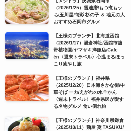
【メシドラ】茨城県石岡市
（2026/1/25）雪達磨/もつ煮もッ
ち/玉川屋/旬彩 杉の子 ＆ 地元の人
おすすめ石岡市グルメ
【王様のブランチ】北海道函館
（2026/1/17）湯倉神社/函館市熱
帯植物園/ヤマザキ洋服店/Cafe
én〈週末トラベル〉心温まるほっ
こり癒やし旅
【王様のブランチ】福井県
（2025/12/20）日本海さかな街/中
華そば 一力/えがわの水羊かん
〈週末トラベル〉福井県民が愛す
る名物グルメ 食い倒れ旅
【王様のブランチ】神奈川県鎌倉
（2025/10/11）麺屋 奨 TASUKU/