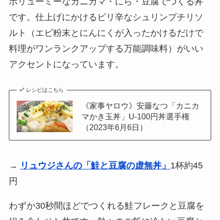
ボリューミーなカニカマ・にら・豆腐でつくる丼
です。仕上げにかけるピリ辛なシュリンプチリソ
ルト（エビ粉末とにんにくが入ったかけるだけで
料理がワンランクアップする万能調味料）がいい
アクセントになっています。
レシピはこちら
《家事ヤロウ》安藤なつ「カニカ
マかき玉丼」U-100円丼選手権
（2023年6月6日）
→
リュウジさんの「鮭と豆腐の虚無丼」
1杯約45
円
わずか30秒間ほどでつくれる鮭フレークと豆腐を