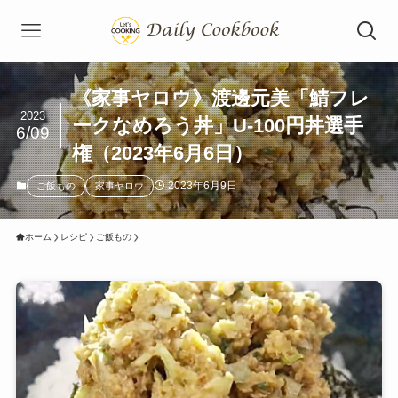
《家事ヤロウ》渡邊元美「鯖フレ
2023
ークなめろう丼」U-100円丼選手
6/09
権（2023年6月6日）
2023年6月9日
ご飯もの
家事ヤロウ
ホーム
レシピ
ご飯もの