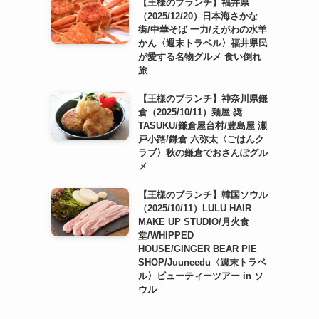
【王様のブランチ】福井県
（2025/12/20）日本海さかな
街/中華そば 一力/えがわの水羊
かん〈週末トラベル〉福井県民
が愛する名物グルメ 食い倒れ
旅
【王様のブランチ】神奈川県鎌
倉（2025/10/11）麺屋 奨
TASUKU/鎌倉屋台村/豊島屋 瀬
戸小路/鎌倉 六弥太〈ごはんク
ラブ〉秋の鎌倉でおさんぽグル
メ
【王様のブランチ】韓国ソウル
（2025/10/11）LULU HAIR
MAKE UP STUDIO/月火食
堂/WHIPPED
HOUSE/GINGER BEAR PIE
SHOP/Juuneedu〈週末トラベ
ル〉ビューティーツアー in ソ
ウル