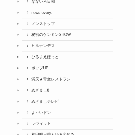
なないろ日和
news every.
ノンストップ
秘密のケンミンSHOW
ヒルナンデス
ひるまえほっと
ポップUP
満天★青空レストラン
めざまし8
めざましテレビ
よ～いドン
ラヴィット
和田明日香とゆる宅飲み