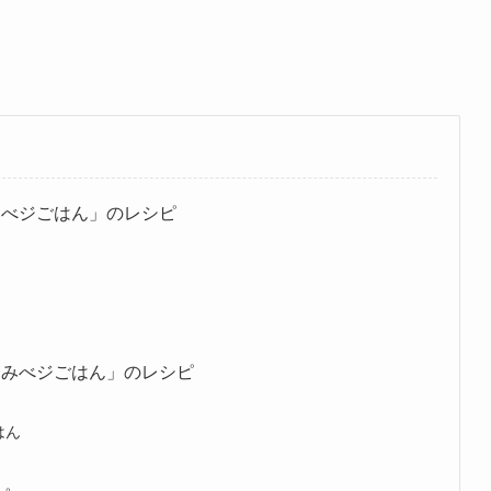
みべジごはん」のレシピ
込みべジごはん」のレシピ
はん