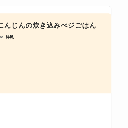
にんじんの炊き込みべジごはん
ne:
洋風