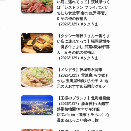
い店に連れてって】茨城県つく
ば「レストラン フライパン/い
ちむら食堂/田舎の台所 零壱」
& その他の候補店
（2026/1/29）#タクうま
市
【タクシー運転手さん一番うま
い店に連れてって】福岡県博多
「博多牛まぶし 武蔵/泰洋軒/喜
人」& その他の候補店
（2026/1/29）#タクうま
【メシドラ】茨城県石岡市
（2026/1/25）雪達磨/もつ煮も
ッち/玉川屋/旬彩 杉の子 ＆ 地
元の人おすすめ石岡市グルメ
【王様のブランチ】北海道函館
（2026/1/17）湯倉神社/函館市
熱帯植物園/ヤマザキ洋服
店/Cafe én〈週末トラベル〉心
温まるほっこり癒やし旅