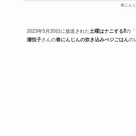
春にん
2023年5月20日に放送された
土曜はナニする⁉
の「
瀬悦子
さんの
春にんじんの炊き込みべジごはん
の