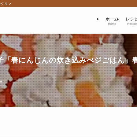
のグルメ
ホーム
レシ
Home
Recipe
子「春にんじんの炊き込みべジごはん」
1日