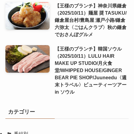
【王様のブランチ】神奈川県鎌倉
（2025/10/11）麺屋 奨 TASUKU/
鎌倉屋台村/豊島屋 瀬戸小路/鎌倉
六弥太〈ごはんクラブ〉秋の鎌倉
でおさんぽグルメ
【王様のブランチ】韓国ソウル
（2025/10/11）LULU HAIR
MAKE UP STUDIO/月火食
堂/WHIPPED HOUSE/GINGER
BEAR PIE SHOP/Juuneedu〈週
末トラベル〉ビューティーツアー
in ソウル
カテゴリー
番組別