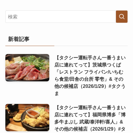
新着記事
【タクシー運転手さん一番うまい
店に連れてって】茨城県つくば
「レストラン フライパン/いちむ
ら食堂/田舎の台所 零壱」& その
他の候補店（2026/1/29）#タクう
ま
【タクシー運転手さん一番うまい
店に連れてって】福岡県博多「博
多牛まぶし 武蔵/泰洋軒/喜人」&
その他の候補店（2026/1/29）#タ