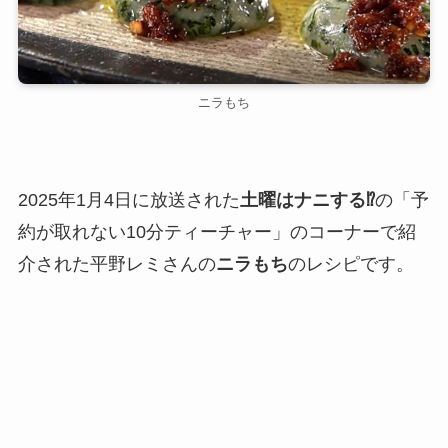
ニラもち
2025年1月4日に放送された
土曜はナニする⁉
の「予
約が取れない10分ティーチャー」のコーナーで紹
介された平野レミさんの
ニラもち
のレシピです。