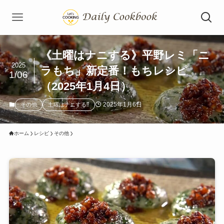
《土曜はナニする》平野レミ「ニ
2025
ラもち」新定番！もちレシピ
1/06
（2025年1月4日）
2025年1月6日
その他
土曜はナニする⁉
ホーム
レシピ
その他