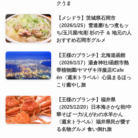
クうま
【メシドラ】茨城県石岡市
（2026/1/25）雪達磨/もつ煮もッ
ち/玉川屋/旬彩 杉の子 ＆ 地元の人
おすすめ石岡市グルメ
【王様のブランチ】北海道函館
（2026/1/17）湯倉神社/函館市熱
帯植物園/ヤマザキ洋服店/Cafe
én〈週末トラベル〉心温まるほっ
こり癒やし旅
【王様のブランチ】福井県
（2025/12/20）日本海さかな街/中
華そば 一力/えがわの水羊かん
〈週末トラベル〉福井県民が愛す
る名物グルメ 食い倒れ旅