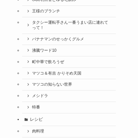
王様のブランチ
タクシー運転手さん一番うまい店に連れて
って！
バナナマンのせっかくグルメ
沸騰ワード10
町中華で飲ろうぜ
マツコ＆有吉 かりそめ天国
マツコの知らない世界
メシドラ
特番
レシピ
肉料理