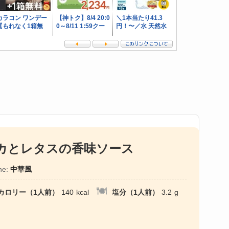
カとレタスの香味ソース
ne:
中華風
カロリー（1人前）
140
kcal
塩分（1人前）
3.2
g