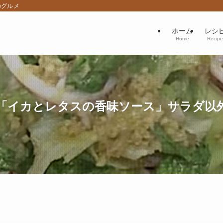
のグルメ
ホーム
レシ
Home
Recipe
史「イカとレタスの香味ソース」サラダ以外の