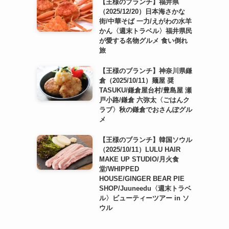
【王様のブランチ】福井県
（2025/12/20）日本海さかな
街/中華そば 一力/えがわの水羊
かん〈週末トラベル〉福井県民
が愛する名物グルメ 食い倒れ
旅
【王様のブランチ】神奈川県鎌
倉（2025/10/11）麺屋 奨
TASUKU/鎌倉屋台村/豊島屋 瀬
戸小路/鎌倉 六弥太〈ごはんク
ラブ〉秋の鎌倉でおさんぽグル
メ
【王様のブランチ】韓国ソウル
（2025/10/11）LULU HAIR
MAKE UP STUDIO/月火食
堂/WHIPPED
HOUSE/GINGER BEAR PIE
SHOP/Juuneedu〈週末トラベ
ル〉ビューティーツアー in ソ
ウル