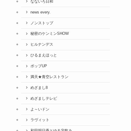
なないろ日和
news every.
ノンストップ
秘密のケンミンSHOW
ヒルナンデス
ひるまえほっと
ポップUP
満天★青空レストラン
めざまし8
めざましテレビ
よ～いドン
ラヴィット
和田明日香とゆる宅飲み