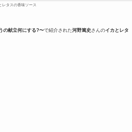
とレタスの香味ソース
ょうの献立何にする?〜
で紹介された
河野篤史
さんの
イカとレタ