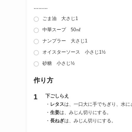
………
ごま油 大さじ1
中華スープ 50㎖
ナンプラー 大さじ1
オイスターソース 小さじ1½
砂糖 小さじ½
作り方
下ごしらえ
・
レタス
は、一口大に手でちぎり、水に
・
生姜
は、みじん切りにする。
・
長ねぎ
は、みじん切りにする。