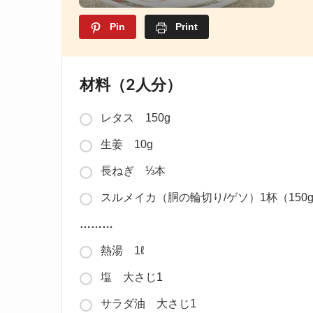
Pin
Print
材料（2人分）
レタス 150g
生姜 10g
長ねぎ ⅓本
スルメイカ（胴の輪切り/ゲソ）1杯（150
………
熱湯 1ℓ
塩 大さじ1
サラダ油 大さじ1