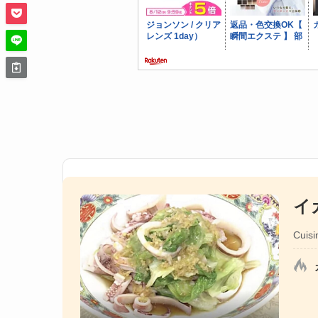
イ
Cuisi