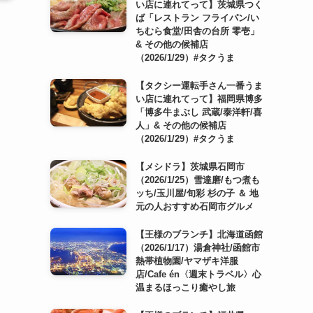
い店に連れてって】茨城県つく
ば「レストラン フライパン/い
ちむら食堂/田舎の台所 零壱」
& その他の候補店
（2026/1/29）#タクうま
【タクシー運転手さん一番うま
い店に連れてって】福岡県博多
「博多牛まぶし 武蔵/泰洋軒/喜
人」& その他の候補店
（2026/1/29）#タクうま
【メシドラ】茨城県石岡市
（2026/1/25）雪達磨/もつ煮も
ッち/玉川屋/旬彩 杉の子 ＆ 地
元の人おすすめ石岡市グルメ
【王様のブランチ】北海道函館
（2026/1/17）湯倉神社/函館市
熱帯植物園/ヤマザキ洋服
店/Cafe én〈週末トラベル〉心
温まるほっこり癒やし旅