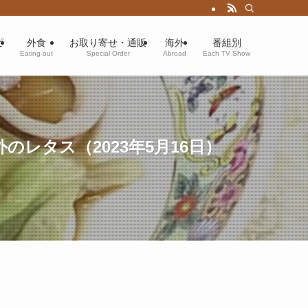
ピ
外食
お取り寄せ・通販
海外
番組別
Eating out
Special Order
Abroad
Each TV Show
レタス（2023年5月16日）