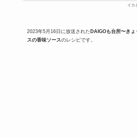
イカ
2023年5月16日に放送された
DAIGOも台所〜き
スの香味ソース
のレシピです。