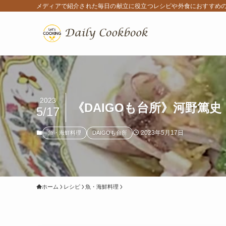
メディアで紹介された毎日の献立に役立つレシピや外食におすすめ
2023
《DAIGOも台所》河野篤
5/17
2023年5月17日
魚・海鮮料理
DAIGOも台所
ホーム
レシピ
魚・海鮮料理