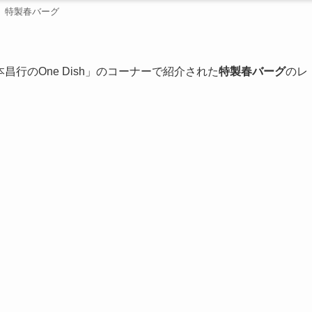
特製春バーグ
昌行のOne Dish」のコーナーで紹介された
特製春バーグ
のレ