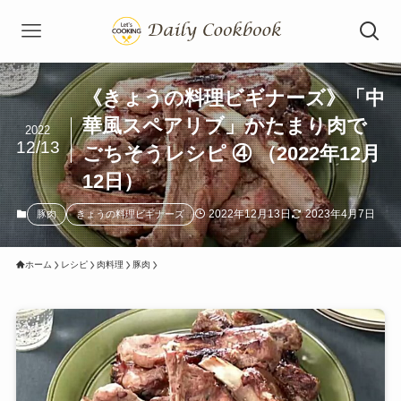
《きょうの料理ビギナーズ》「中
華風スペアリブ」かたまり肉で
2022
12/13
ごちそうレシピ ④ （2022年12月
12日）
2022年12月13日
2023年4月7日
豚肉
きょうの料理ビギナーズ
ホーム
レシピ
肉料理
豚肉