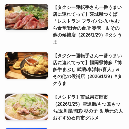
【タクシー運転手さん一番うまい
店に連れてって】茨城県つくば
「レストラン フライパン/いちむ
ら食堂/田舎の台所 零壱」& その
他の候補店（2026/1/29）#タクう
ま
【タクシー運転手さん一番うまい
店に連れてって】福岡県博多「博
多牛まぶし 武蔵/泰洋軒/喜人」&
その他の候補店（2026/1/29）#タ
クうま
【メシドラ】茨城県石岡市
（2026/1/25）雪達磨/もつ煮もッ
ち/玉川屋/旬彩 杉の子 ＆ 地元の人
おすすめ石岡市グルメ