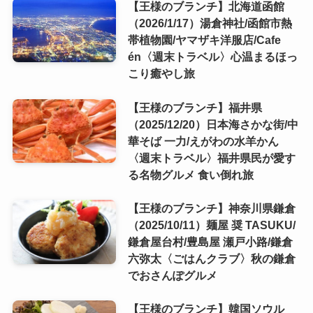
【王様のブランチ】北海道函館
（2026/1/17）湯倉神社/函館市熱
帯植物園/ヤマザキ洋服店/Cafe
én〈週末トラベル〉心温まるほっ
こり癒やし旅
【王様のブランチ】福井県
（2025/12/20）日本海さかな街/中
華そば 一力/えがわの水羊かん
〈週末トラベル〉福井県民が愛す
る名物グルメ 食い倒れ旅
【王様のブランチ】神奈川県鎌倉
（2025/10/11）麺屋 奨 TASUKU/
鎌倉屋台村/豊島屋 瀬戸小路/鎌倉
六弥太〈ごはんクラブ〉秋の鎌倉
でおさんぽグルメ
【王様のブランチ】韓国ソウル