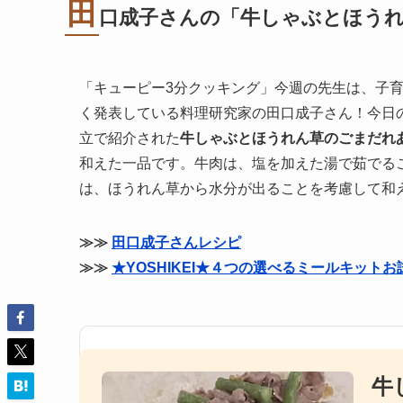
田
口成子さんの「牛しゃぶとほう
「キューピー3分クッキング」今週の先生は、子
く発表している料理研究家の田口成子さん！今日
立で紹介された
牛しゃぶとほうれん草のごまだれ
和えた一品です。牛肉は、塩を加えた湯で茹でる
は、ほうれん草から水分が出ることを考慮して和
≫≫
田口成子さんレシピ
≫≫
★YOSHIKEI★４つの選べるミールキットお
牛