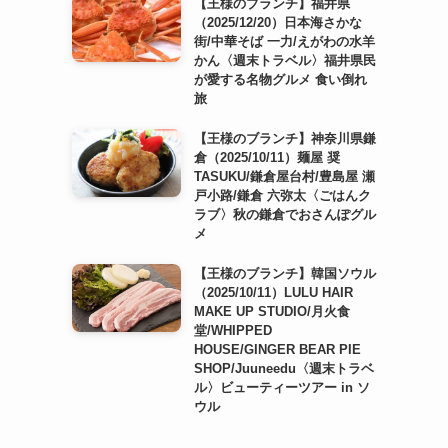
【王様のブランチ】福井県
（2025/12/20）日本海さかな
街/中華そば 一力/えがわの水羊
かん〈週末トラベル〉福井県民
が愛する名物グルメ 食い倒れ
旅
【王様のブランチ】神奈川県鎌
倉（2025/10/11）麺屋 奨
TASUKU/鎌倉屋台村/豊島屋 瀬
戸小路/鎌倉 六弥太〈ごはんク
ラブ〉秋の鎌倉でおさんぽグル
メ
【王様のブランチ】韓国ソウル
（2025/10/11）LULU HAIR
MAKE UP STUDIO/月火食
堂/WHIPPED
HOUSE/GINGER BEAR PIE
SHOP/Juuneedu〈週末トラベ
ル〉ビューティーツアー in ソ
ウル