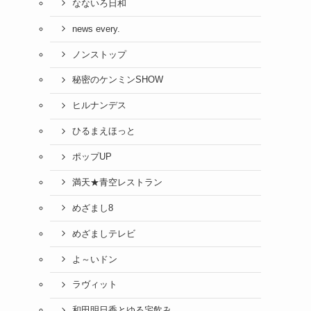
なないろ日和
news every.
ノンストップ
秘密のケンミンSHOW
ヒルナンデス
ひるまえほっと
ポップUP
満天★青空レストラン
めざまし8
めざましテレビ
よ～いドン
ラヴィット
和田明日香とゆる宅飲み