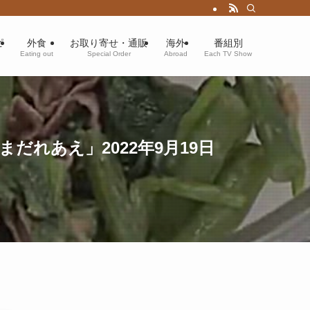
ピ
外食
お取り寄せ・通販
海外
番組別
Eating out
Special Order
Abroad
Each TV Show
れあえ」2022年9月19日