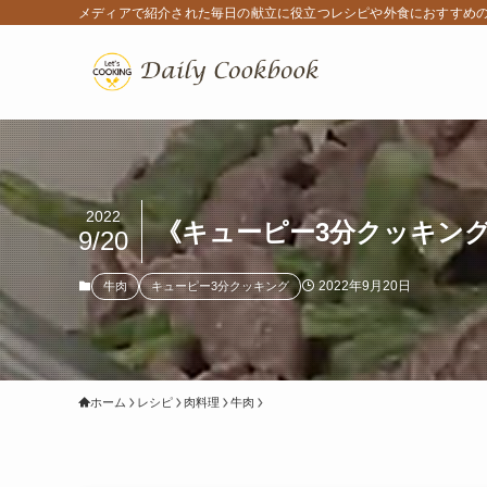
メディアで紹介された毎日の献立に役立つレシピや外食におすすめ
2022
《キューピー3分クッキング
9/20
2022年9月20日
牛肉
キューピー3分クッキング
ホーム
レシピ
肉料理
牛肉