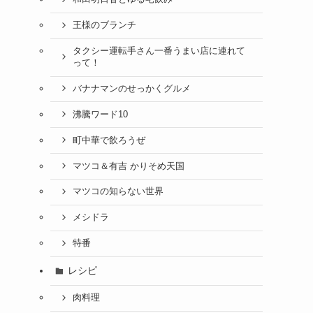
王様のブランチ
タクシー運転手さん一番うまい店に連れて
って！
バナナマンのせっかくグルメ
沸騰ワード10
町中華で飲ろうぜ
マツコ＆有吉 かりそめ天国
マツコの知らない世界
メシドラ
特番
レシピ
肉料理