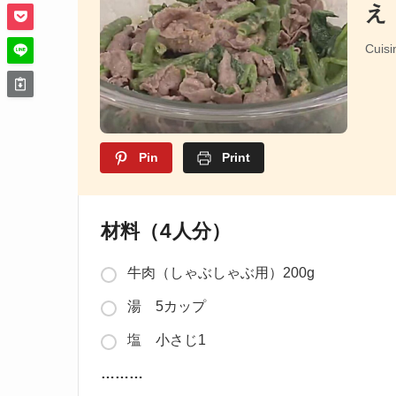
え
Cuisi
Pin
Print
材料（4人分）
牛肉（しゃぶしゃぶ用）200g
湯 5カップ
塩 小さじ1
………