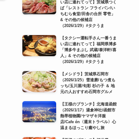
い店に連れてって】茨城県つく
ば「レストラン フライパン/い
ちむら食堂/田舎の台所 零壱」
& その他の候補店
（2026/1/29）#タクうま
【タクシー運転手さん一番うま
い店に連れてって】福岡県博多
「博多牛まぶし 武蔵/泰洋軒/喜
人」& その他の候補店
（2026/1/29）#タクうま
【メシドラ】茨城県石岡市
（2026/1/25）雪達磨/もつ煮も
ッち/玉川屋/旬彩 杉の子 ＆ 地
元の人おすすめ石岡市グルメ
【王様のブランチ】北海道函館
（2026/1/17）湯倉神社/函館市
熱帯植物園/ヤマザキ洋服
店/Cafe én〈週末トラベル〉心
温まるほっこり癒やし旅