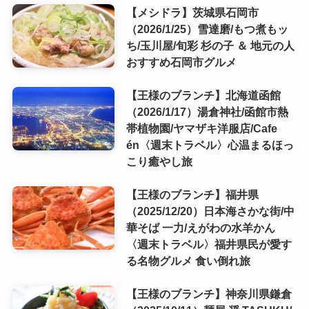
【メシドラ】茨城県石岡市
（2026/1/25）雪達磨/もつ煮もッ
ち/玉川屋/旬彩 杉の子 ＆ 地元の人
おすすめ石岡市グルメ
【王様のブランチ】北海道函館
（2026/1/17）湯倉神社/函館市熱
帯植物園/ヤマザキ洋服店/Cafe
én〈週末トラベル〉心温まるほっ
こり癒やし旅
【王様のブランチ】福井県
（2025/12/20）日本海さかな街/中
華そば 一力/えがわの水羊かん
〈週末トラベル〉福井県民が愛す
る名物グルメ 食い倒れ旅
【王様のブランチ】神奈川県鎌倉