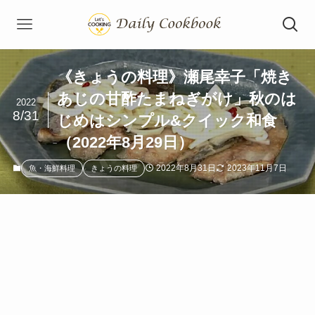
《きょうの料理》瀬尾幸子「焼き
あじの甘酢たまねぎがけ」秋のは
2022
8/31
じめはシンプル&クイック和食
（2022年8月29日）
2022年8月31日
2023年11月7日
魚・海鮮料理
きょうの料理