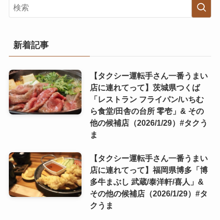
新着記事
【タクシー運転手さん一番うまい
店に連れてって】茨城県つくば
「レストラン フライパン/いちむ
ら食堂/田舎の台所 零壱」& その
他の候補店（2026/1/29）#タクう
ま
【タクシー運転手さん一番うまい
店に連れてって】福岡県博多「博
多牛まぶし 武蔵/泰洋軒/喜人」&
その他の候補店（2026/1/29）#タ
クうま