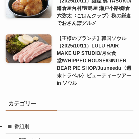
（2025/10/11）麺屋 奨 TASUKU/
鎌倉屋台村/豊島屋 瀬戸小路/鎌倉
六弥太〈ごはんクラブ〉秋の鎌倉
でおさんぽグルメ
【王様のブランチ】韓国ソウル
（2025/10/11）LULU HAIR
MAKE UP STUDIO/月火食
堂/WHIPPED HOUSE/GINGER
BEAR PIE SHOP/Juuneedu〈週
末トラベル〉ビューティーツアー
in ソウル
カテゴリー
番組別