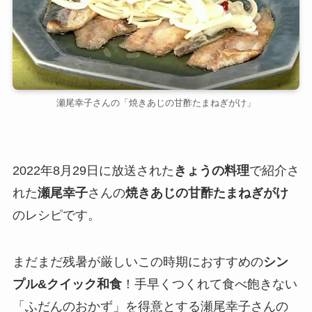
瀬尾幸子さんの「焼きあじの甘酢たまねぎがけ」
2022年8月29日に放送された
きょうの料理
で紹介さ
れた
瀬尾幸子
さんの
焼きあじの甘酢たまねぎがけ
のレシピです。
まだまだ残暑が厳しいこの時期におすすめの
シン
プル&クイック和食
！手早くつくれて食べ飽きない
「ふだんのおかず」を得意とする瀬尾幸子さんの