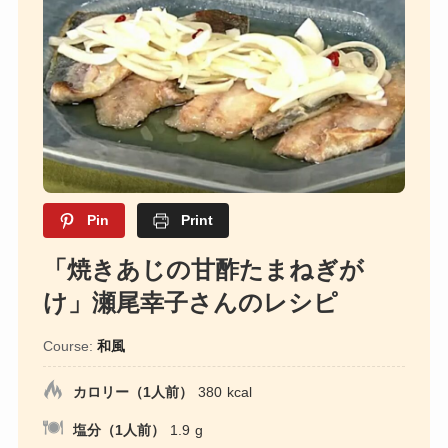
Pin
Print
「焼きあじの甘酢たまねぎが
け」瀬尾幸子さんのレシピ
Course:
和風
カロリー（1人前）
380
kcal
塩分（1人前）
1.9
g