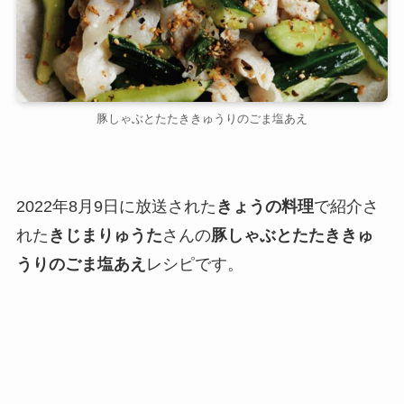
豚しゃぶとたたききゅうりのごま塩あえ
2022年8月9日に放送された
きょうの料理
で紹介さ
れた
きじまりゅうた
さんの
豚しゃぶとたたききゅ
うりのごま塩あえ
レシピです。