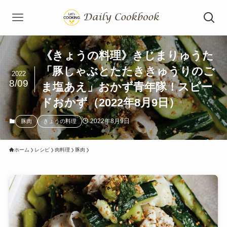
《きょうの料理》きじまりゅうた
「豚しゃぶとたたききゅうりのご
2022
8/09
ま塩あえ」おかず青年隊！スピー
ドおかず（2022年8月9日）
2022年8月9日
豚肉
きょうの料理
ホーム
レシピ
肉料理
豚肉