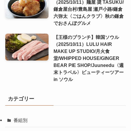
（2025/10/11）麺屋 奨 TASUKU/
鎌倉屋台村/豊島屋 瀬戸小路/鎌倉
六弥太〈ごはんクラブ〉秋の鎌倉
でおさんぽグルメ
【王様のブランチ】韓国ソウル
（2025/10/11）LULU HAIR
MAKE UP STUDIO/月火食
堂/WHIPPED HOUSE/GINGER
BEAR PIE SHOP/Juuneedu〈週
末トラベル〉ビューティーツアー
in ソウル
カテゴリー
番組別