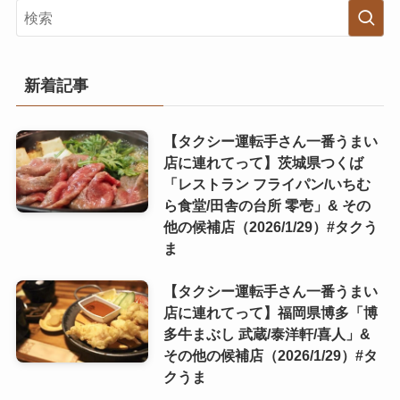
新着記事
【タクシー運転手さん一番うまい
店に連れてって】茨城県つくば
「レストラン フライパン/いちむ
ら食堂/田舎の台所 零壱」& その
他の候補店（2026/1/29）#タクう
ま
【タクシー運転手さん一番うまい
店に連れてって】福岡県博多「博
多牛まぶし 武蔵/泰洋軒/喜人」&
その他の候補店（2026/1/29）#タ
クうま