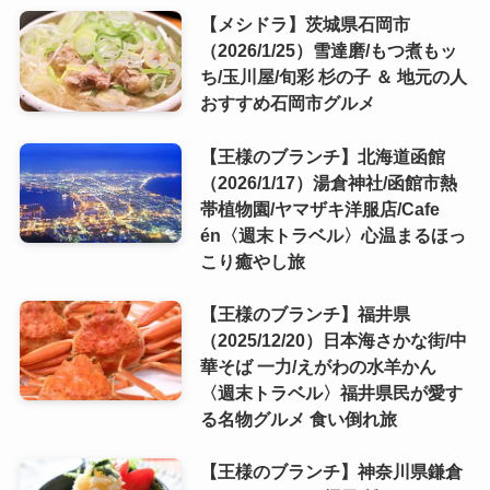
【メシドラ】茨城県石岡市
（2026/1/25）雪達磨/もつ煮もッ
ち/玉川屋/旬彩 杉の子 ＆ 地元の人
おすすめ石岡市グルメ
【王様のブランチ】北海道函館
（2026/1/17）湯倉神社/函館市熱
帯植物園/ヤマザキ洋服店/Cafe
én〈週末トラベル〉心温まるほっ
こり癒やし旅
【王様のブランチ】福井県
（2025/12/20）日本海さかな街/中
華そば 一力/えがわの水羊かん
〈週末トラベル〉福井県民が愛す
る名物グルメ 食い倒れ旅
【王様のブランチ】神奈川県鎌倉