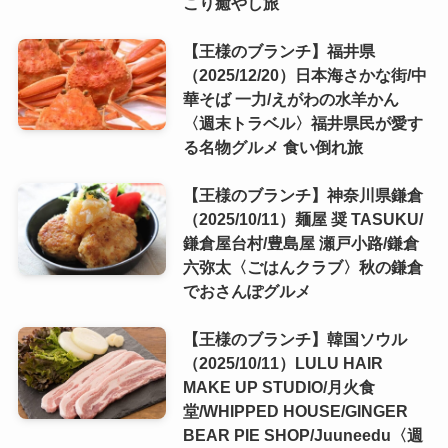
こり癒やし旅
【王様のブランチ】福井県
（2025/12/20）日本海さかな街/中
華そば 一力/えがわの水羊かん
〈週末トラベル〉福井県民が愛す
る名物グルメ 食い倒れ旅
【王様のブランチ】神奈川県鎌倉
（2025/10/11）麺屋 奨 TASUKU/
鎌倉屋台村/豊島屋 瀬戸小路/鎌倉
六弥太〈ごはんクラブ〉秋の鎌倉
でおさんぽグルメ
【王様のブランチ】韓国ソウル
（2025/10/11）LULU HAIR
MAKE UP STUDIO/月火食
堂/WHIPPED HOUSE/GINGER
BEAR PIE SHOP/Juuneedu〈週