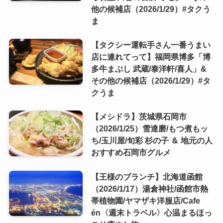
他の候補店（2026/1/29）#タクう
ま
【タクシー運転手さん一番うまい
店に連れてって】福岡県博多「博
多牛まぶし 武蔵/泰洋軒/喜人」&
その他の候補店（2026/1/29）#タ
クうま
【メシドラ】茨城県石岡市
（2026/1/25）雪達磨/もつ煮もッ
ち/玉川屋/旬彩 杉の子 ＆ 地元の人
おすすめ石岡市グルメ
【王様のブランチ】北海道函館
（2026/1/17）湯倉神社/函館市熱
帯植物園/ヤマザキ洋服店/Cafe
én〈週末トラベル〉心温まるほっ