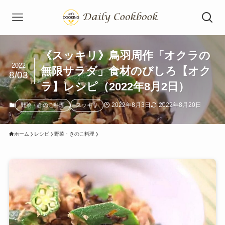
《スッキリ》鳥羽周作「オクラの
2022
無限サラダ」食材のびしろ【オク
8/03
ラ】レシピ（2022年8月2日）
2022年8月3日
2022年8月20日
野菜・きのこ料理
スッキリ
ホーム
レシピ
野菜・きのこ料理