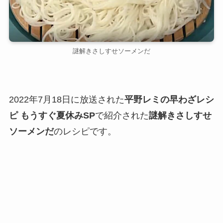
謎解きさしすせソーメンだ
2022年7月18日に放送された
平野レミの早わざレシ
ピ もうすぐ夏休みSP
で紹介された
謎解きさしすせ
ソーメンだ
のレシピです。