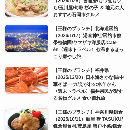
（2026/1/25）雪達磨/もつ煮もッ
ち/玉川屋/旬彩 杉の子 ＆ 地元の人
おすすめ石岡市グルメ
【王様のブランチ】北海道函館
（2026/1/17）湯倉神社/函館市熱
帯植物園/ヤマザキ洋服店/Cafe
én〈週末トラベル〉心温まるほっ
こり癒やし旅
【王様のブランチ】福井県
（2025/12/20）日本海さかな街/中
華そば 一力/えがわの水羊かん
〈週末トラベル〉福井県民が愛す
る名物グルメ 食い倒れ旅
【王様のブランチ】神奈川県鎌倉
（2025/10/11）麺屋 奨 TASUKU/
鎌倉屋台村/豊島屋 瀬戸小路/鎌倉