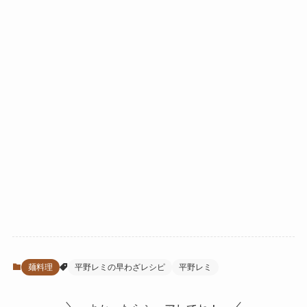
麺料理
平野レミの早わざレシピ
平野レミ