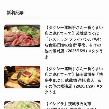
新着記事
【タクシー運転手さん一番うまい
店に連れてって】茨城県つくば
「レストラン フライパン/いちむ
ら食堂/田舎の台所 零壱」& その
他の候補店（2026/1/29）#タクう
ま
【タクシー運転手さん一番うまい
店に連れてって】福岡県博多「博
多牛まぶし 武蔵/泰洋軒/喜人」&
その他の候補店（2026/1/29）#タ
クうま
【メシドラ】茨城県石岡市