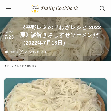
《平野レミの早わざレシピ 2022
2022
夏》謎解きさしすせソーメンだ
7/23
（2022年7月18日）
2022年7月23日
麺料理
ホーム
レシピ
麺料理