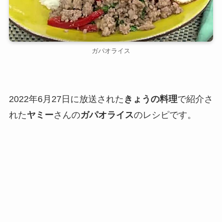
ガパオライス
2022年6月27日に放送された
きょうの料理
で紹介さ
れた
ヤミー
さんの
ガパオライス
のレシピです。