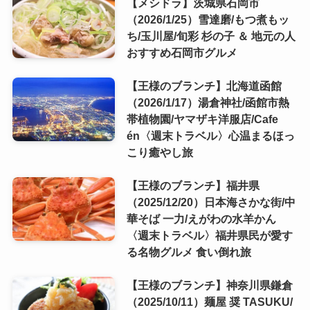
【メシドラ】茨城県石岡市
（2026/1/25）雪達磨/もつ煮もッ
ち/玉川屋/旬彩 杉の子 ＆ 地元の人
おすすめ石岡市グルメ
【王様のブランチ】北海道函館
（2026/1/17）湯倉神社/函館市熱
帯植物園/ヤマザキ洋服店/Cafe
én〈週末トラベル〉心温まるほっ
こり癒やし旅
【王様のブランチ】福井県
（2025/12/20）日本海さかな街/中
華そば 一力/えがわの水羊かん
〈週末トラベル〉福井県民が愛す
る名物グルメ 食い倒れ旅
【王様のブランチ】神奈川県鎌倉
（2025/10/11）麺屋 奨 TASUKU/