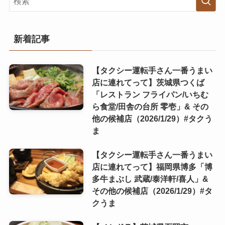
新着記事
【タクシー運転手さん一番うまい
店に連れてって】茨城県つくば
「レストラン フライパン/いちむ
ら食堂/田舎の台所 零壱」& その
他の候補店（2026/1/29）#タクう
ま
【タクシー運転手さん一番うまい
店に連れてって】福岡県博多「博
多牛まぶし 武蔵/泰洋軒/喜人」&
その他の候補店（2026/1/29）#タ
クうま