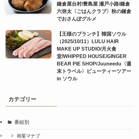
鎌倉屋台村/豊島屋 瀬戸小路/鎌倉
六弥太〈ごはんクラブ〉秋の鎌倉
でおさんぽグルメ
【王様のブランチ】韓国ソウル
（2025/10/11）LULU HAIR
MAKE UP STUDIO/月火食
堂/WHIPPED HOUSE/GINGER
BEAR PIE SHOP/Juuneedu〈週
末トラベル〉ビューティーツアー
in ソウル
カテゴリー
番組別
相葉マナブ