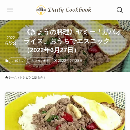
《きょうの料理》ヤミー「ガパオ
2022
ライス」おうちでエスニック
6/28
（2022年6月27日）
2022年6月28日
ご飯もの
きょうの料理
ホーム
レシピ
ご飯もの