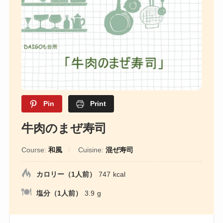
Pin
Print
牛肉のまぜ寿司
Course:
和風
Cuisine:
混ぜ寿司
カロリー（1人前）
747
kcal
塩分（1人前）
3.9
g