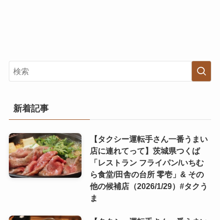
新着記事
【タクシー運転手さん一番うまい
店に連れてって】茨城県つくば
「レストラン フライパン/いちむ
ら食堂/田舎の台所 零壱」& その
他の候補店（2026/1/29）#タクう
ま