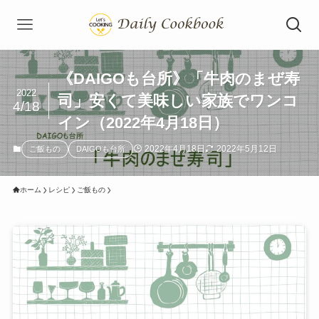
《DAIGOも台所》「牛肉のまぜ寿
2022
司」安くて美味しい家族でワンコ
4/18
イン（2022年4月18日）
2022年4月18日
2022年5月12日
ご飯もの
DAIGOも台所
ホーム
レシピ
ご飯もの