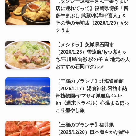
【タクシー運転手さん一番うまい
店に連れてって】福岡県博多「博
多牛まぶし 武蔵/泰洋軒/喜人」&
その他の候補店（2026/1/29）#タ
クうま
【メシドラ】茨城県石岡市
（2026/1/25）雪達磨/もつ煮もッ
ち/玉川屋/旬彩 杉の子 ＆ 地元の人
おすすめ石岡市グルメ
【王様のブランチ】北海道函館
（2026/1/17）湯倉神社/函館市熱
帯植物園/ヤマザキ洋服店/Cafe
én〈週末トラベル〉心温まるほっ
こり癒やし旅
【王様のブランチ】福井県
（2025/12/20）日本海さかな街/中