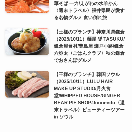
華そば 一力/えがわの水羊かん
〈週末トラベル〉福井県民が愛す
る名物グルメ 食い倒れ旅
【王様のブランチ】神奈川県鎌倉
（2025/10/11）麺屋 奨 TASUKU/
鎌倉屋台村/豊島屋 瀬戸小路/鎌倉
六弥太〈ごはんクラブ〉秋の鎌倉
でおさんぽグルメ
【王様のブランチ】韓国ソウル
（2025/10/11）LULU HAIR
MAKE UP STUDIO/月火食
堂/WHIPPED HOUSE/GINGER
BEAR PIE SHOP/Juuneedu〈週
末トラベル〉ビューティーツアー
in ソウル