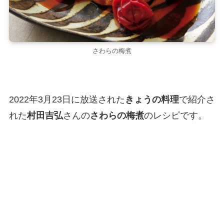
さわらの梅煮
2022年3月23日に放送された
きょうの料理
で紹介さ
れた
村田吉弘
さんの
さわらの梅煮
のレシピです。