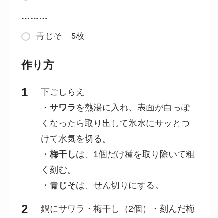
………
青じそ 5枚
作り方
下ごしらえ
・
サワラ
を熱湯に入れ、表面が白っぽ
くなったら取り出して氷水にサッとつ
けて水気を切る。
・
梅干し
は、1個だけ種を取り除いて粗
く刻む。
・
青じそ
は、せん切りにする。
鍋にサワラ・梅干し（2個）・刻んだ梅