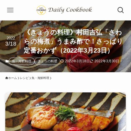
《きょうの料理》村田吉弘「さわ
2022
らの梅煮」うまみ酢で！さっぱり
3/18
定番おかず（2022年3月23日）
2022年3月18日
2022年3月30日
魚・海鮮料理
きょうの料理
ホーム
レシピ
魚・海鮮料理