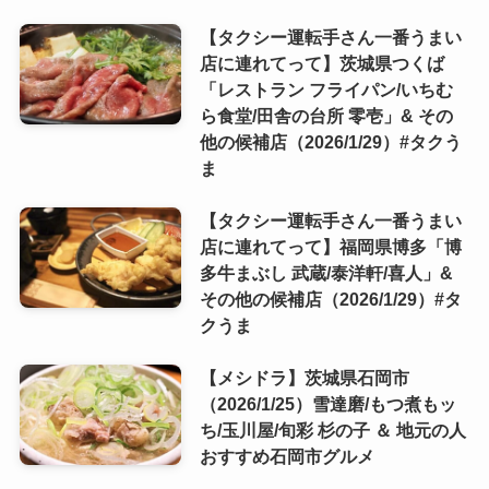
【タクシー運転手さん一番うまい
店に連れてって】茨城県つくば
「レストラン フライパン/いちむ
ら食堂/田舎の台所 零壱」& その
他の候補店（2026/1/29）#タクう
ま
【タクシー運転手さん一番うまい
店に連れてって】福岡県博多「博
多牛まぶし 武蔵/泰洋軒/喜人」&
その他の候補店（2026/1/29）#タ
クうま
【メシドラ】茨城県石岡市
（2026/1/25）雪達磨/もつ煮もッ
ち/玉川屋/旬彩 杉の子 ＆ 地元の人
おすすめ石岡市グルメ