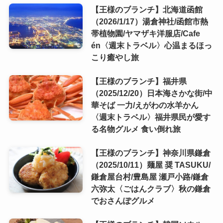
【王様のブランチ】北海道函館
（2026/1/17）湯倉神社/函館市熱
帯植物園/ヤマザキ洋服店/Cafe
én〈週末トラベル〉心温まるほっ
こり癒やし旅
【王様のブランチ】福井県
（2025/12/20）日本海さかな街/中
華そば 一力/えがわの水羊かん
〈週末トラベル〉福井県民が愛す
る名物グルメ 食い倒れ旅
【王様のブランチ】神奈川県鎌倉
（2025/10/11）麺屋 奨 TASUKU/
鎌倉屋台村/豊島屋 瀬戸小路/鎌倉
六弥太〈ごはんクラブ〉秋の鎌倉
でおさんぽグルメ