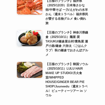
【王様のブランチ】福井県
（2025/12/20）日本海さかな
街/中華そば 一力/えがわの水羊
かん〈週末トラベル〉福井県民
が愛する名物グルメ 食い倒れ
旅
【王様のブランチ】神奈川県鎌
倉（2025/10/11）麺屋 奨
TASUKU/鎌倉屋台村/豊島屋 瀬
戸小路/鎌倉 六弥太〈ごはんク
ラブ〉秋の鎌倉でおさんぽグル
メ
【王様のブランチ】韓国ソウル
（2025/10/11）LULU HAIR
MAKE UP STUDIO/月火食
堂/WHIPPED
HOUSE/GINGER BEAR PIE
SHOP/Juuneedu〈週末トラベ
ル〉ビューティーツアー in ソ
ウル