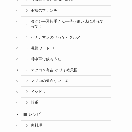
王様のブランチ
タクシー運転手さん一番うまい店に連れて
って！
バナナマンのせっかくグルメ
沸騰ワード10
町中華で飲ろうぜ
マツコ＆有吉 かりそめ天国
マツコの知らない世界
メシドラ
特番
レシピ
肉料理