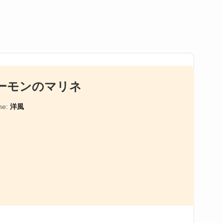
ーモンのマリネ
ne:
洋風