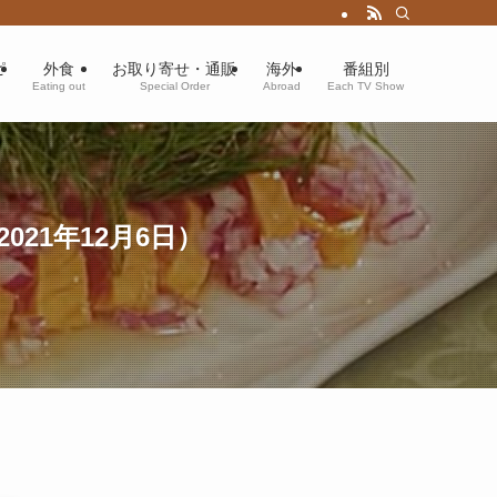
ピ
外食
お取り寄せ・通販
海外
番組別
Eating out
Special Order
Abroad
Each TV Show
21年12月6日）