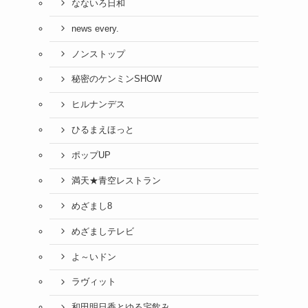
なないろ日和
news every.
ノンストップ
秘密のケンミンSHOW
ヒルナンデス
ひるまえほっと
ポップUP
満天★青空レストラン
めざまし8
めざましテレビ
よ～いドン
ラヴィット
和田明日香とゆる宅飲み