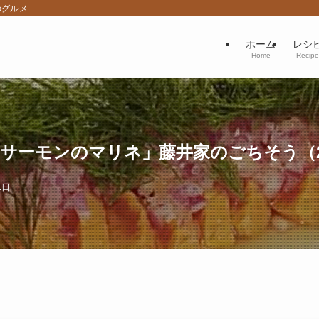
のグルメ
ホーム
レシ
Home
Recipe
サーモンのマリネ」藤井家のごちそう（20
1日