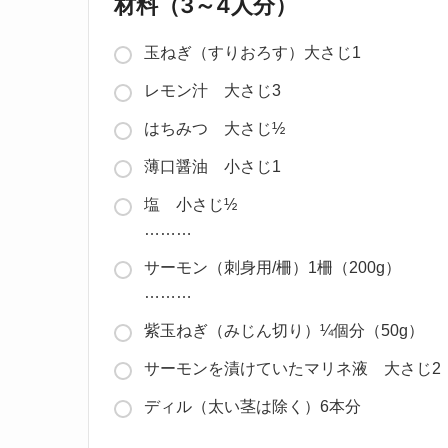
材料（3～4人分）
玉ねぎ（すりおろす）大さじ1
レモン汁 大さじ3
はちみつ 大さじ½
薄口醤油 小さじ1
塩 小さじ½
………
サーモン（刺身用/柵）1柵（200g）
………
紫玉ねぎ（みじん切り）¼個分（50g）
サーモンを漬けていたマリネ液 大さじ2
ディル（太い茎は除く）6本分