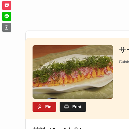
サ
Cuisi
Pin
Print