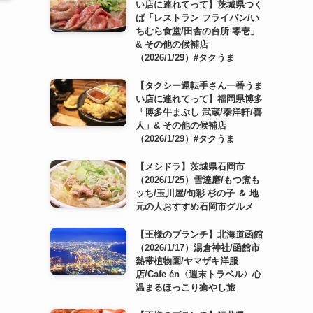
い店に連れてって】茨城県つく
ば「レストラン フライパン/い
ちむら食堂/田舎の台所 零壱」
& その他の候補店
（2026/1/29）#タクうま
【タクシー運転手さん一番うま
い店に連れてって】福岡県博多
「博多牛まぶし 武蔵/泰洋軒/喜
人」& その他の候補店
（2026/1/29）#タクうま
【メシドラ】茨城県石岡市
（2026/1/25）雪達磨/もつ煮も
ッち/玉川屋/旬彩 杉の子 ＆ 地
元の人おすすめ石岡市グルメ
【王様のブランチ】北海道函館
（2026/1/17）湯倉神社/函館市
熱帯植物園/ヤマザキ洋服
店/Cafe én〈週末トラベル〉心
温まるほっこり癒やし旅