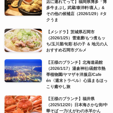
店に連れてって】福岡県博多「博
多牛まぶし 武蔵/泰洋軒/喜人」&
その他の候補店（2026/1/29）#タ
クうま
【メシドラ】茨城県石岡市
（2026/1/25）雪達磨/もつ煮もッ
ち/玉川屋/旬彩 杉の子 ＆ 地元の人
おすすめ石岡市グルメ
【王様のブランチ】北海道函館
（2026/1/17）湯倉神社/函館市熱
帯植物園/ヤマザキ洋服店/Cafe
én〈週末トラベル〉心温まるほっ
こり癒やし旅
【王様のブランチ】福井県
（2025/12/20）日本海さかな街/中
華そば 一力/えがわの水羊かん