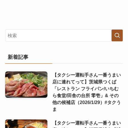
新着記事
【タクシー運転手さん一番うまい
店に連れてって】茨城県つくば
「レストラン フライパン/いちむ
ら食堂/田舎の台所 零壱」& その
他の候補店（2026/1/29）#タクう
ま
【タクシー運転手さん一番うまい