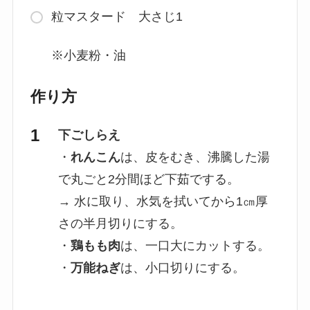
粒マスタード 大さじ1
※小麦粉・油
作り方
下ごしらえ
・
れんこん
は、皮をむき、沸騰した湯
で丸ごと2分間ほど下茹でする。
→ 水に取り、水気を拭いてから1㎝厚
さの半月切りにする。
・
鶏もも肉
は、一口大にカットする。
・
万能ねぎ
は、小口切りにする。