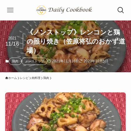
《ノンストップ》レンコンと鶏
2021
の照り焼き（笠原将弘のおかず道
11/16
場）
2021年11月16日
2023年10月5日
鶏肉
ノンストップ
ホーム
レシピ
肉料理
鶏肉