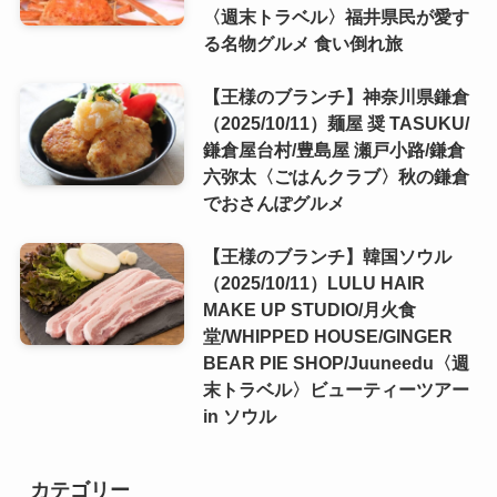
〈週末トラベル〉福井県民が愛す
る名物グルメ 食い倒れ旅
【王様のブランチ】神奈川県鎌倉
（2025/10/11）麺屋 奨 TASUKU/
鎌倉屋台村/豊島屋 瀬戸小路/鎌倉
六弥太〈ごはんクラブ〉秋の鎌倉
でおさんぽグルメ
【王様のブランチ】韓国ソウル
（2025/10/11）LULU HAIR
MAKE UP STUDIO/月火食
堂/WHIPPED HOUSE/GINGER
BEAR PIE SHOP/Juuneedu〈週
末トラベル〉ビューティーツアー
in ソウル
カテゴリー