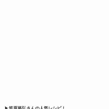
▶
笠原将弘さんの人気レシピ！