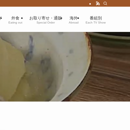
ピ
外食
お取り寄せ・通販
海外
番組別
Eating out
Special Order
Abroad
Each TV Show