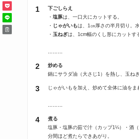
下ごしらえ
・
塩豚
は、一口大にカットする。
・
じゃがいも
は、1㎝厚さの半月切り。
・
玉ねぎ
は、1cm幅のくし形にカットす
………
炒める
鍋にサラダ油（大さじ1）を熱し、玉ね
じゃがいもを加え、炒めて全体に油をま
………
煮る
塩豚・塩豚の茹で汁（カップ1¼）・酒（
分間ほど煮たらできあがり。