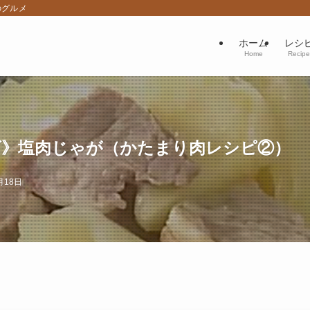
のグルメ
ホーム
レシ
Home
Recipe
ズ》塩肉じゃが（かたまり肉レシピ②）
月18日