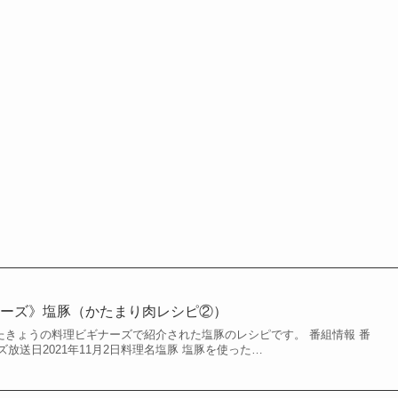
ナーズ》塩豚（かたまり肉レシピ②）
されたきょうの料理ビギナーズで紹介された塩豚のレシピです。 番組情報 番
放送日2021年11月2日料理名塩豚 塩豚を使った…