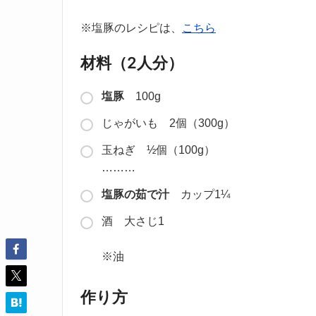
※塩豚のレシピは、
こちら
材料（2人分）
塩豚
100g
じゃがいも 2個（300g）
玉ねぎ ½個（100g）
………
塩豚の茹で汁
カップ1¼
酒 大さじ1
※油
作り方