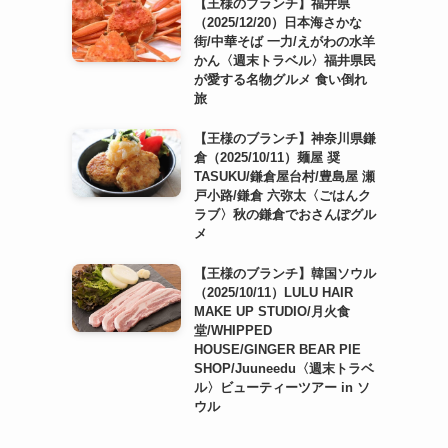
【王様のブランチ】福井県
（2025/12/20）日本海さかな
街/中華そば 一力/えがわの水羊
かん〈週末トラベル〉福井県民
が愛する名物グルメ 食い倒れ
旅
【王様のブランチ】神奈川県鎌
倉（2025/10/11）麺屋 奨
TASUKU/鎌倉屋台村/豊島屋 瀬
戸小路/鎌倉 六弥太〈ごはんク
ラブ〉秋の鎌倉でおさんぽグル
メ
【王様のブランチ】韓国ソウル
（2025/10/11）LULU HAIR
MAKE UP STUDIO/月火食
堂/WHIPPED
HOUSE/GINGER BEAR PIE
SHOP/Juuneedu〈週末トラベ
ル〉ビューティーツアー in ソ
ウル