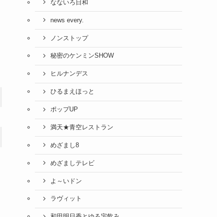
なないろ日和
news every.
ノンストップ
秘密のケンミンSHOW
ヒルナンデス
ひるまえほっと
ポップUP
満天★青空レストラン
めざまし8
めざましテレビ
よ～いドン
ラヴィット
和田明日香とゆる宅飲み