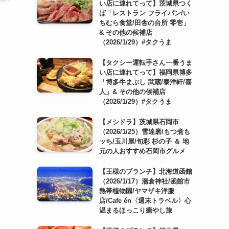
い店に連れてって】茨城県つく
ば「レストラン フライパン/い
ちむら食堂/田舎の台所 零壱」
& その他の候補店
（2026/1/29）#タクうま
【タクシー運転手さん一番うま
い店に連れてって】福岡県博多
「博多牛まぶし 武蔵/泰洋軒/喜
人」& その他の候補店
（2026/1/29）#タクうま
【メシドラ】茨城県石岡市
（2026/1/25）雪達磨/もつ煮も
ッち/玉川屋/旬彩 杉の子 ＆ 地
元の人おすすめ石岡市グルメ
【王様のブランチ】北海道函館
（2026/1/17）湯倉神社/函館市
熱帯植物園/ヤマザキ洋服
店/Cafe én〈週末トラベル〉心
温まるほっこり癒やし旅