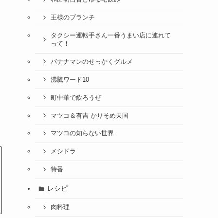
王様のブランチ
タクシー運転手さん一番うまい店に連れて
って！
バナナマンのせっかくグルメ
沸騰ワード10
町中華で飲ろうぜ
マツコ＆有吉 かりそめ天国
マツコの知らない世界
メシドラ
特番
レシピ
肉料理