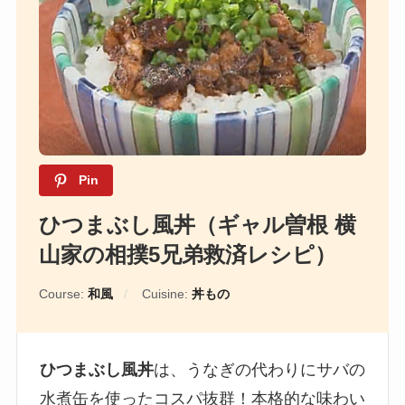
Pin
ひつまぶし風丼（ギャル曽根 横
山家の相撲5兄弟救済レシピ）
Course:
和風
Cuisine:
丼もの
ひつまぶし風丼
は、うなぎの代わりにサバの
水煮缶を使ったコスパ抜群！本格的な味わい