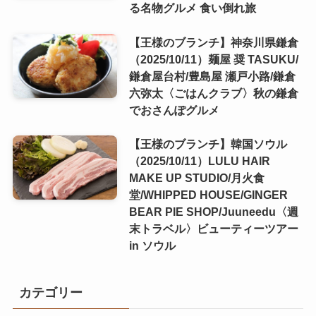
る名物グルメ 食い倒れ旅
【王様のブランチ】神奈川県鎌倉
（2025/10/11）麺屋 奨 TASUKU/
鎌倉屋台村/豊島屋 瀬戸小路/鎌倉
六弥太〈ごはんクラブ〉秋の鎌倉
でおさんぽグルメ
【王様のブランチ】韓国ソウル
（2025/10/11）LULU HAIR
MAKE UP STUDIO/月火食
堂/WHIPPED HOUSE/GINGER
BEAR PIE SHOP/Juuneedu〈週
末トラベル〉ビューティーツアー
in ソウル
カテゴリー