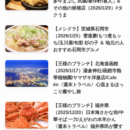
多牛まぶし 武蔵/泰洋軒/喜人」&
その他の候補店（2026/1/29）#タ
クうま
【メシドラ】茨城県石岡市
（2026/1/25）雪達磨/もつ煮もッ
ち/玉川屋/旬彩 杉の子 ＆ 地元の人
おすすめ石岡市グルメ
【王様のブランチ】北海道函館
（2026/1/17）湯倉神社/函館市熱
帯植物園/ヤマザキ洋服店/Cafe
én〈週末トラベル〉心温まるほっ
こり癒やし旅
【王様のブランチ】福井県
（2025/12/20）日本海さかな街/中
華そば 一力/えがわの水羊かん
〈週末トラベル〉福井県民が愛す