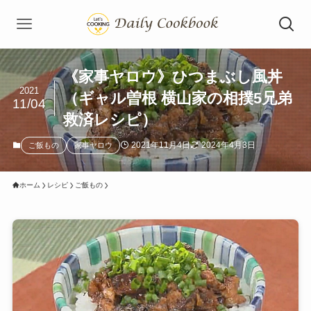
《家事ヤロウ》ひつまぶし風丼
2021
（ギャル曽根 横山家の相撲5兄弟
11/04
救済レシピ）
2021年11月4日
2024年4月3日
ご飯もの
家事ヤロウ
ホーム
レシピ
ご飯もの