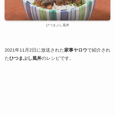
ひつまぶし風丼
2021年11月2日に放送された
家事ヤロウ
で紹介され
た
ひつまぶし風丼
のレシピです。