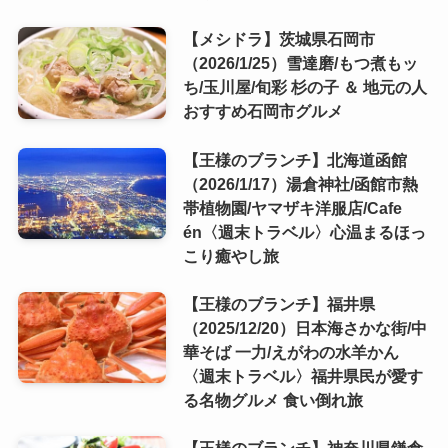
【メシドラ】茨城県石岡市
（2026/1/25）雪達磨/もつ煮もッ
ち/玉川屋/旬彩 杉の子 ＆ 地元の人
おすすめ石岡市グルメ
【王様のブランチ】北海道函館
（2026/1/17）湯倉神社/函館市熱
帯植物園/ヤマザキ洋服店/Cafe
én〈週末トラベル〉心温まるほっ
こり癒やし旅
【王様のブランチ】福井県
（2025/12/20）日本海さかな街/中
華そば 一力/えがわの水羊かん
〈週末トラベル〉福井県民が愛す
る名物グルメ 食い倒れ旅
【王様のブランチ】神奈川県鎌倉