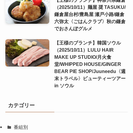
（2025/10/11）麺屋 奨 TASUKU/
鎌倉屋台村/豊島屋 瀬戸小路/鎌倉
六弥太〈ごはんクラブ〉秋の鎌倉
でおさんぽグルメ
【王様のブランチ】韓国ソウル
（2025/10/11）LULU HAIR
MAKE UP STUDIO/月火食
堂/WHIPPED HOUSE/GINGER
BEAR PIE SHOP/Juuneedu〈週
末トラベル〉ビューティーツアー
in ソウル
カテゴリー
番組別