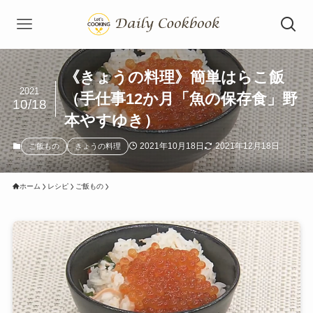
《きょうの料理》簡単はらこ飯
2021
（手仕事12か月「魚の保存食」野
10/18
本やすゆき）
2021年10月18日
2021年12月18日
ご飯もの
きょうの料理
ホーム
レシピ
ご飯もの