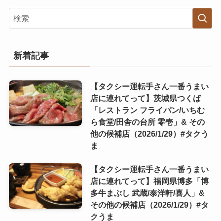
新着記事
【タクシー運転手さん一番うまい
店に連れてって】茨城県つくば
「レストラン フライパン/いちむ
ら食堂/田舎の台所 零壱」& その
他の候補店（2026/1/29）#タクう
ま
【タクシー運転手さん一番うまい
店に連れてって】福岡県博多「博
多牛まぶし 武蔵/泰洋軒/喜人」&
その他の候補店（2026/1/29）#タ
クうま