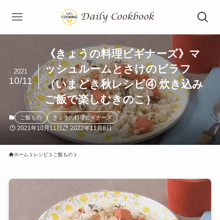
《きょうの料理ビギナーズ》マ
ッシュルームとさけのピラフ
2021
10/11
（いまどき秋レシピ④ 炊き込み
ご飯で楽しむきのこ）
ご飯もの
きょうの料理ビギナーズ
2021年10月11日
2022年11月8日
ホーム
レシピ
ご飯もの