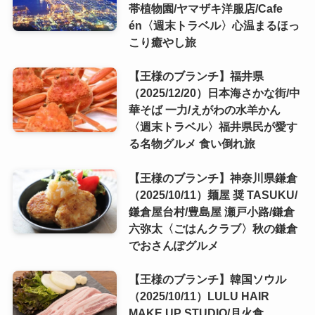
帯植物園/ヤマザキ洋服店/Cafe
én〈週末トラベル〉心温まるほっ
こり癒やし旅
【王様のブランチ】福井県
（2025/12/20）日本海さかな街/中
華そば 一力/えがわの水羊かん
〈週末トラベル〉福井県民が愛す
る名物グルメ 食い倒れ旅
【王様のブランチ】神奈川県鎌倉
（2025/10/11）麺屋 奨 TASUKU/
鎌倉屋台村/豊島屋 瀬戸小路/鎌倉
六弥太〈ごはんクラブ〉秋の鎌倉
でおさんぽグルメ
【王様のブランチ】韓国ソウル
（2025/10/11）LULU HAIR
MAKE UP STUDIO/月火食