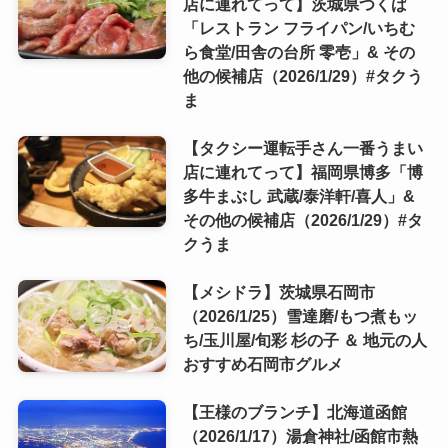
店に連れてって】茨城県つくば
「レストラン フライパン/いちむ
ら食堂/田舎の台所 零壱」& その
他の候補店（2026/1/29）#タクう
ま
【タクシー運転手さん一番うまい
店に連れてって】福岡県博多「博
多牛まぶし 武蔵/泰洋軒/喜人」&
その他の候補店（2026/1/29）#タ
クうま
【メシドラ】茨城県石岡市
（2026/1/25）雪達磨/もつ煮もッ
ち/玉川屋/旬彩 杉の子 ＆ 地元の人
おすすめ石岡市グルメ
【王様のブランチ】北海道函館
（2026/1/17）湯倉神社/函館市熱