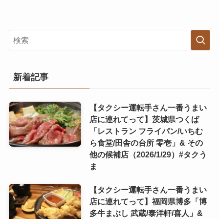
新着記事
【タクシー運転手さん一番うまい
店に連れてって】茨城県つくば
「レストラン フライパン/いちむ
ら食堂/田舎の台所 零壱」& その
他の候補店（2026/1/29）#タクう
ま
【タクシー運転手さん一番うまい
店に連れてって】福岡県博多「博
多牛まぶし 武蔵/泰洋軒/喜人」&