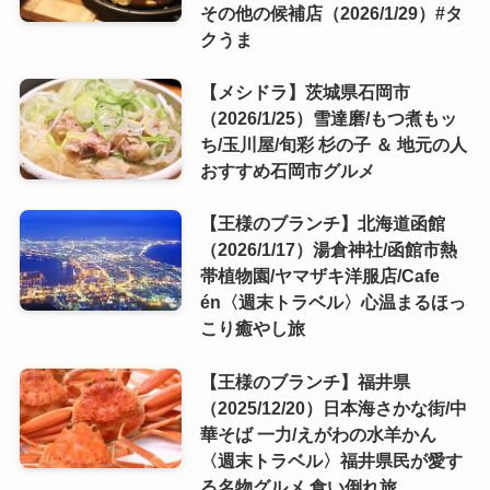
その他の候補店（2026/1/29）#タ
クうま
【メシドラ】茨城県石岡市
（2026/1/25）雪達磨/もつ煮もッ
ち/玉川屋/旬彩 杉の子 ＆ 地元の人
おすすめ石岡市グルメ
【王様のブランチ】北海道函館
（2026/1/17）湯倉神社/函館市熱
帯植物園/ヤマザキ洋服店/Cafe
én〈週末トラベル〉心温まるほっ
こり癒やし旅
【王様のブランチ】福井県
（2025/12/20）日本海さかな街/中
華そば 一力/えがわの水羊かん
〈週末トラベル〉福井県民が愛す
る名物グルメ 食い倒れ旅