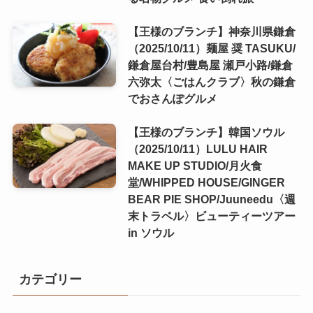
【王様のブランチ】神奈川県鎌倉
（2025/10/11）麺屋 奨 TASUKU/
鎌倉屋台村/豊島屋 瀬戸小路/鎌倉
六弥太〈ごはんクラブ〉秋の鎌倉
でおさんぽグルメ
【王様のブランチ】韓国ソウル
（2025/10/11）LULU HAIR
MAKE UP STUDIO/月火食
堂/WHIPPED HOUSE/GINGER
BEAR PIE SHOP/Juuneedu〈週
末トラベル〉ビューティーツアー
in ソウル
カテゴリー