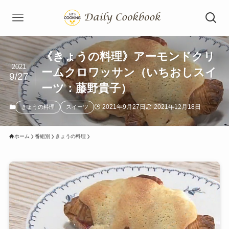
《きょうの料理》アーモンドクリ
2021
ームクロワッサン（いちおしスイ
9/27
ーツ：藤野貴子）
2021年9月27日
2021年12月18日
きょうの料理
スイーツ
ホーム
番組別
きょうの料理