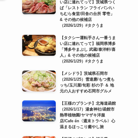
い店に連れてって】茨城県つく
ば「レストラン フライパン/い
ちむら食堂/田舎の台所 零壱」
& その他の候補店
（2026/1/29）#タクうま
【タクシー運転手さん一番うま
い店に連れてって】福岡県博多
「博多牛まぶし 武蔵/泰洋軒/喜
人」& その他の候補店
（2026/1/29）#タクうま
【メシドラ】茨城県石岡市
（2026/1/25）雪達磨/もつ煮も
ッち/玉川屋/旬彩 杉の子 ＆ 地
元の人おすすめ石岡市グルメ
【王様のブランチ】北海道函館
（2026/1/17）湯倉神社/函館市
熱帯植物園/ヤマザキ洋服
店/Cafe én〈週末トラベル〉心
温まるほっこり癒やし旅