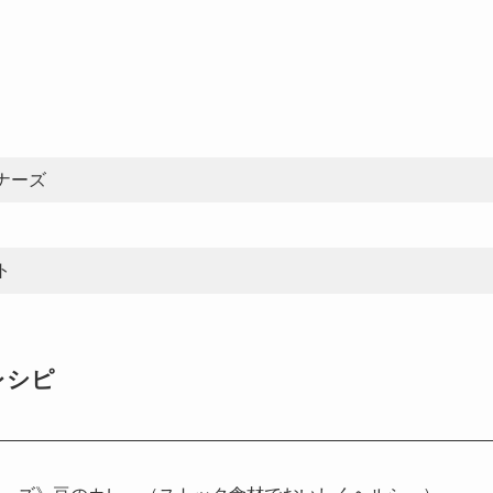
ナーズ
ト
レシピ