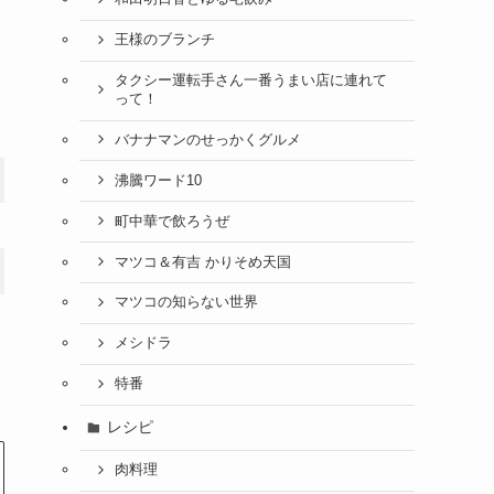
王様のブランチ
タクシー運転手さん一番うまい店に連れて
って！
バナナマンのせっかくグルメ
沸騰ワード10
町中華で飲ろうぜ
マツコ＆有吉 かりそめ天国
マツコの知らない世界
メシドラ
特番
レシピ
肉料理