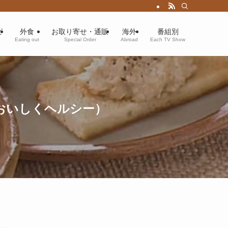
ピ
外食
お取り寄せ・通販
海外
番組別
Eating out
Special Order
Abroad
Each TV Show
おいしくヘルシー）