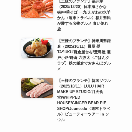
【王様のブランチ】福井県
（2025/12/20）日本海さかな
街/中華そば 一力/えがわの水羊
かん〈週末トラベル〉福井県民
が愛する名物グルメ 食い倒れ
旅
【王様のブランチ】神奈川県鎌
倉（2025/10/11）麺屋 奨
TASUKU/鎌倉屋台村/豊島屋 瀬
戸小路/鎌倉 六弥太〈ごはんク
ラブ〉秋の鎌倉でおさんぽグル
メ
【王様のブランチ】韓国ソウル
（2025/10/11）LULU HAIR
MAKE UP STUDIO/月火食
堂/WHIPPED
HOUSE/GINGER BEAR PIE
SHOP/Juuneedu〈週末トラベ
ル〉ビューティーツアー in ソ
ウル