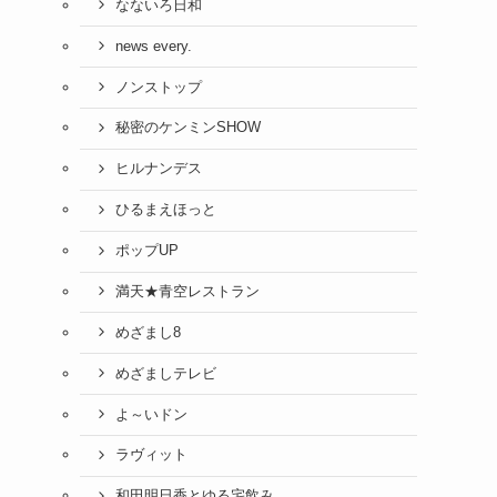
なないろ日和
news every.
ノンストップ
秘密のケンミンSHOW
ヒルナンデス
ひるまえほっと
ポップUP
満天★青空レストラン
めざまし8
めざましテレビ
よ～いドン
ラヴィット
和田明日香とゆる宅飲み