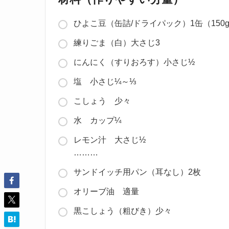
ひよこ豆（缶詰/ドライパック）1缶（150
練りごま（白）大さじ3
にんにく（すりおろす）小さじ½
塩 小さじ¼～⅓
こしょう 少々
水 カップ¼
レモン汁 大さじ½
………
サンドイッチ用パン（耳なし）2枚
オリーブ油 適量
黒こしょう（粗びき）少々