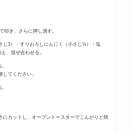
棒で叩き、さらに押し潰す。
さじ3）・すりおろしにんにく（小さじ½）・塩
加え、混ぜ合わせる。
る。
整してください。
る。
さにカットし、オーブントースターでこんがりと焼