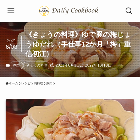
《きょうの料理》ゆで豚の梅じょ
2021
うゆだれ（手仕事12か月「梅」重
6/03
信初江）
2021年6月3日
2022年1月13日
豚肉
きょうの料理
ホーム
レシピ
肉料理
豚肉