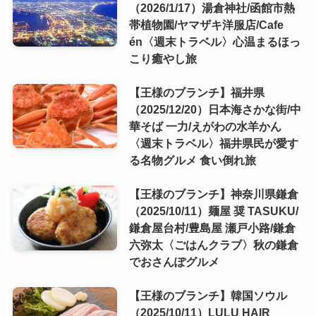
（2026/1/17）湯倉神社/函館市熱
帯植物園/ヤマザキ洋服店/Cafe
én〈週末トラベル〉心温まるほっ
こり癒やし旅
【王様のブランチ】福井県
（2025/12/20）日本海さかな街/中
華そば 一力/えがわの水羊かん
〈週末トラベル〉福井県民が愛す
る名物グルメ 食い倒れ旅
【王様のブランチ】神奈川県鎌倉
（2025/10/11）麺屋 奨 TASUKU/
鎌倉屋台村/豊島屋 瀬戸小路/鎌倉
六弥太〈ごはんクラブ〉秋の鎌倉
でおさんぽグルメ
【王様のブランチ】韓国ソウル
（2025/10/11）LULU HAIR