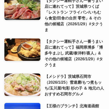
【タクシー運転手さん一番うまい
店に連れてって】茨城県つくば
「レストラン フライパン/いちむ
ら食堂/田舎の台所 零壱」& その
他の候補店（2026/1/29）#タクう
ま
【タクシー運転手さん一番うまい
店に連れてって】福岡県博多「博
多牛まぶし 武蔵/泰洋軒/喜人」&
その他の候補店（2026/1/29）#タ
クうま
【メシドラ】茨城県石岡市
（2026/1/25）雪達磨/もつ煮もッ
ち/玉川屋/旬彩 杉の子 ＆ 地元の人
おすすめ石岡市グルメ
【王様のブランチ】北海道函館