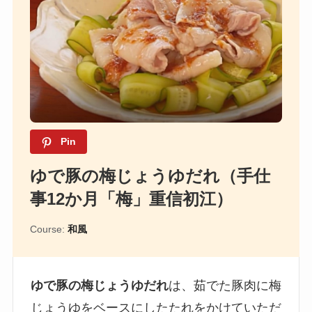
Pin
ゆで豚の梅じょうゆだれ（手仕
事12か月「梅」重信初江）
Course:
和風
ゆで豚の梅じょうゆだれ
は、茹でた豚肉に梅
じょうゆをベースにしたたれをかけていただ