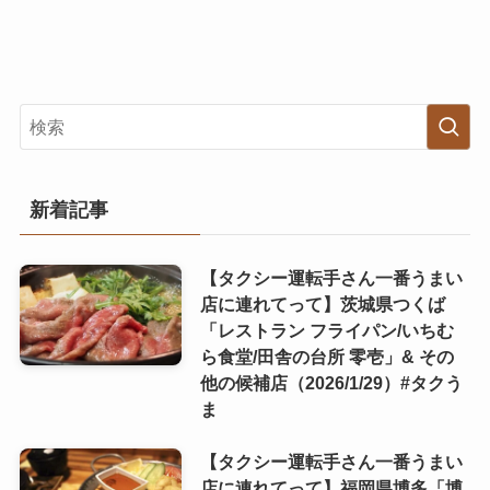
新着記事
【タクシー運転手さん一番うまい
店に連れてって】茨城県つくば
「レストラン フライパン/いちむ
ら食堂/田舎の台所 零壱」& その
他の候補店（2026/1/29）#タクう
ま
【タクシー運転手さん一番うまい
店に連れてって】福岡県博多「博