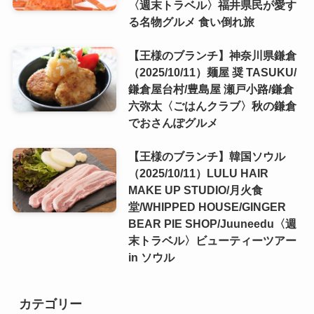
〈週末トラベル〉福井県民が愛す
る名物グルメ 食い倒れ旅
【王様のブランチ】神奈川県鎌倉
（2025/10/11）麺屋 奨 TASUKU/
鎌倉屋台村/豊島屋 瀬戸小路/鎌倉
六弥太〈ごはんクラブ〉秋の鎌倉
でおさんぽグルメ
【王様のブランチ】韓国ソウル
（2025/10/11）LULU HAIR
MAKE UP STUDIO/月火食
堂/WHIPPED HOUSE/GINGER
BEAR PIE SHOP/Juuneedu〈週
末トラベル〉ビューティーツアー
in ソウル
カテゴリー