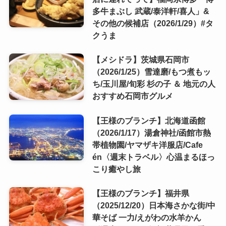
多牛まぶし 武蔵/泰洋軒/喜人」&
その他の候補店（2026/1/29）#タ
クうま
【メシドラ】茨城県石岡市
（2026/1/25）雪達磨/もつ煮もッ
ち/玉川屋/旬彩 杉の子 ＆ 地元の人
おすすめ石岡市グルメ
【王様のブランチ】北海道函館
（2026/1/17）湯倉神社/函館市熱
帯植物園/ヤマザキ洋服店/Cafe
én〈週末トラベル〉心温まるほっ
こり癒やし旅
【王様のブランチ】福井県
（2025/12/20）日本海さかな街/中
華そば 一力/えがわの水羊かん