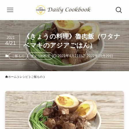
《きょうの料理》魯肉飯（ワタナ
2021
4/21
ベマキのアジアごはん）
2021年4月21日
2022年10月20日
ご飯もの
きょうの料理
ホーム
レシピ
ご飯もの