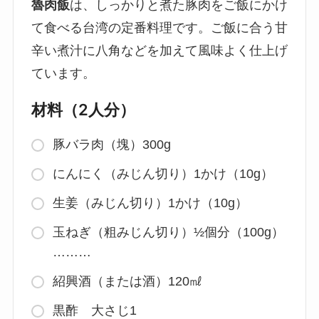
魯肉飯
は、しっかりと煮た豚肉をご飯にかけ
て食べる台湾の定番料理です。ご飯に合う甘
辛い煮汁に八角などを加えて風味よく仕上げ
ています。
材料（2人分）
豚バラ肉（塊）300g
にんにく（みじん切り）1かけ（10g）
生姜（みじん切り）1かけ（10g）
玉ねぎ（粗みじん切り）½個分（100g）
………
紹興酒（または酒）120㎖
黒酢 大さじ1