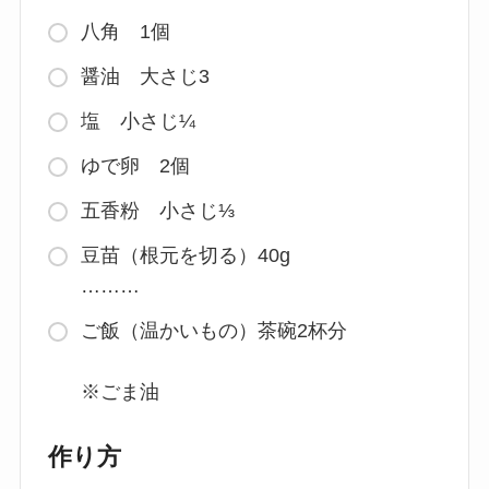
八角 1個
醤油 大さじ3
塩 小さじ¼
ゆで卵 2個
五香粉 小さじ⅓
豆苗（根元を切る）40g
………
ご飯（温かいもの）茶碗2杯分
※ごま油
作り方