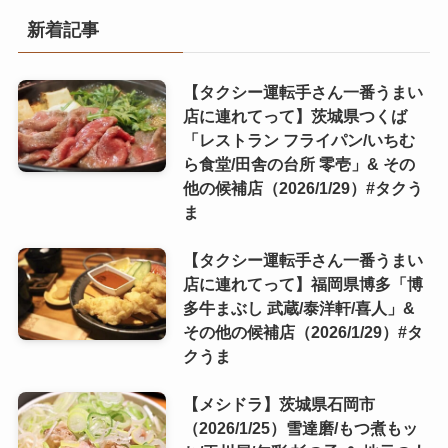
新着記事
【タクシー運転手さん一番うまい
店に連れてって】茨城県つくば
「レストラン フライパン/いちむ
ら食堂/田舎の台所 零壱」& その
他の候補店（2026/1/29）#タクう
ま
【タクシー運転手さん一番うまい
店に連れてって】福岡県博多「博
多牛まぶし 武蔵/泰洋軒/喜人」&
その他の候補店（2026/1/29）#タ
クうま
【メシドラ】茨城県石岡市
（2026/1/25）雪達磨/もつ煮もッ