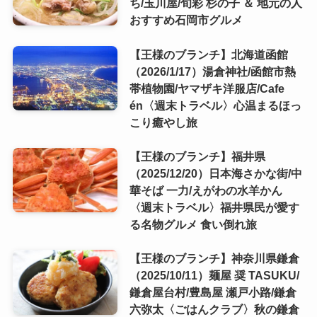
ち/玉川屋/旬彩 杉の子 ＆ 地元の人
おすすめ石岡市グルメ
【王様のブランチ】北海道函館
（2026/1/17）湯倉神社/函館市熱
帯植物園/ヤマザキ洋服店/Cafe
én〈週末トラベル〉心温まるほっ
こり癒やし旅
【王様のブランチ】福井県
（2025/12/20）日本海さかな街/中
華そば 一力/えがわの水羊かん
〈週末トラベル〉福井県民が愛す
る名物グルメ 食い倒れ旅
【王様のブランチ】神奈川県鎌倉
（2025/10/11）麺屋 奨 TASUKU/
鎌倉屋台村/豊島屋 瀬戸小路/鎌倉
六弥太〈ごはんクラブ〉秋の鎌倉