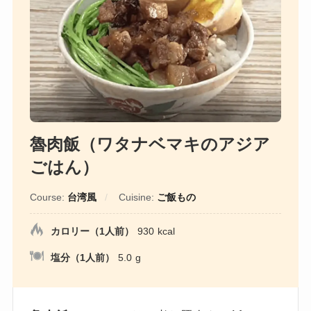
魯肉飯（ワタナベマキのアジア
ごはん）
Course:
台湾風
Cuisine:
ご飯もの
カロリー（1人前）
930
kcal
塩分（1人前）
5.0
g