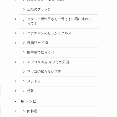
王様のブランチ
タクシー運転手さん一番うまい店に連れて
って！
バナナマンのせっかくグルメ
沸騰ワード10
町中華で飲ろうぜ
マツコ＆有吉 かりそめ天国
マツコの知らない世界
メシドラ
特番
レシピ
肉料理