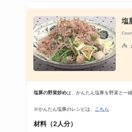
塩
Cour
塩豚の野菜炒め
は、かんたん塩豚を野菜と一
※かんたん塩豚のレシピは、
こちら
材料（2人分）