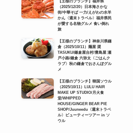
【王様のブランチ】福井県
（2025/12/20）日本海さかな
街/中華そば 一力/えがわの水羊
かん〈週末トラベル〉福井県民
が愛する名物グルメ 食い倒れ
旅
【王様のブランチ】神奈川県鎌
倉（2025/10/11）麺屋 奨
TASUKU/鎌倉屋台村/豊島屋 瀬
戸小路/鎌倉 六弥太〈ごはんク
ラブ〉秋の鎌倉でおさんぽグル
メ
【王様のブランチ】韓国ソウル
（2025/10/11）LULU HAIR
MAKE UP STUDIO/月火食
堂/WHIPPED
HOUSE/GINGER BEAR PIE
SHOP/Juuneedu〈週末トラベ
ル〉ビューティーツアー in ソ
ウル