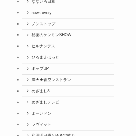
なないろ日和
news every.
ノンストップ
秘密のケンミンSHOW
ヒルナンデス
ひるまえほっと
ポップUP
満天★青空レストラン
めざまし8
めざましテレビ
よ～いドン
ラヴィット
和田明日香とゆる宅飲み