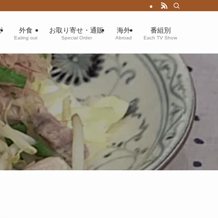
ピ
外食
お取り寄せ・通販
海外
番組別
Eating out
Special Order
Abroad
Each TV Show
）