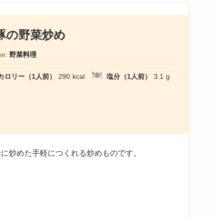
豚の野菜炒め
se:
野菜料理
カロリー（1人前）
290
kcal
塩分（1人前）
3.1
g
緒に炒めた手軽につくれる炒めものです。