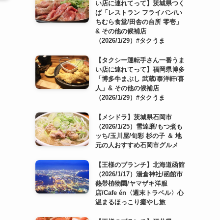
い店に連れてって】茨城県つく
ば「レストラン フライパン/い
ちむら食堂/田舎の台所 零壱」
& その他の候補店
（2026/1/29）#タクうま
【タクシー運転手さん一番うま
い店に連れてって】福岡県博多
「博多牛まぶし 武蔵/泰洋軒/喜
人」& その他の候補店
（2026/1/29）#タクうま
【メシドラ】茨城県石岡市
（2026/1/25）雪達磨/もつ煮も
ッち/玉川屋/旬彩 杉の子 ＆ 地
元の人おすすめ石岡市グルメ
【王様のブランチ】北海道函館
（2026/1/17）湯倉神社/函館市
熱帯植物園/ヤマザキ洋服
店/Cafe én〈週末トラベル〉心
温まるほっこり癒やし旅