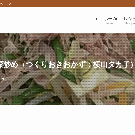
のグルメ
ホーム
レシ
Home
Recipe
菜炒め（つくりおきおかず：横山タカ子
月26日