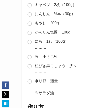
キャベツ 2枚（100g）
にんじん ⅓本（30g）
もやし 200g
かんたん塩豚 100g
にら 1わ（100g）
………
塩 小さじ½
粗びき黒こしょう 少々
………
削り節 適量
※サラダ油
作り方