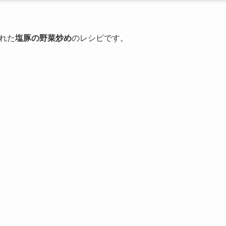
れた
塩豚の野菜炒め
のレシピです。