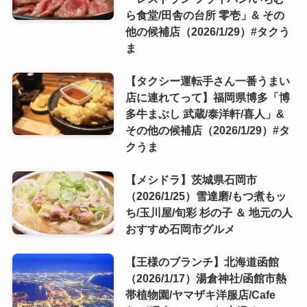
ら食堂/田舎の台所 零壱」& その
他の候補店（2026/1/29）#タクう
ま
【タクシー運転手さん一番うまい
店に連れてって】福岡県博多「博
多牛まぶし 武蔵/泰洋軒/喜人」&
その他の候補店（2026/1/29）#タ
クうま
【メシドラ】茨城県石岡市
（2026/1/25）雪達磨/もつ煮もッ
ち/玉川屋/旬彩 杉の子 ＆ 地元の人
おすすめ石岡市グルメ
【王様のブランチ】北海道函館
（2026/1/17）湯倉神社/函館市熱
帯植物園/ヤマザキ洋服店/Cafe