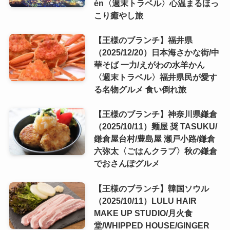
én〈週末トラベル〉心温まるほっ
こり癒やし旅
【王様のブランチ】福井県
（2025/12/20）日本海さかな街/中
華そば 一力/えがわの水羊かん
〈週末トラベル〉福井県民が愛す
る名物グルメ 食い倒れ旅
【王様のブランチ】神奈川県鎌倉
（2025/10/11）麺屋 奨 TASUKU/
鎌倉屋台村/豊島屋 瀬戸小路/鎌倉
六弥太〈ごはんクラブ〉秋の鎌倉
でおさんぽグルメ
【王様のブランチ】韓国ソウル
（2025/10/11）LULU HAIR
MAKE UP STUDIO/月火食
堂/WHIPPED HOUSE/GINGER