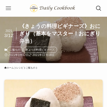
《きょうの料理ビギナーズ》おに
2021
ぎり（基本をマスター！おにぎり
3/12
弁当）
ご飯もの
きょうの料理ビギナーズ
2021年3月12日
2021年12月18日
ホーム
レシピ
ご飯もの